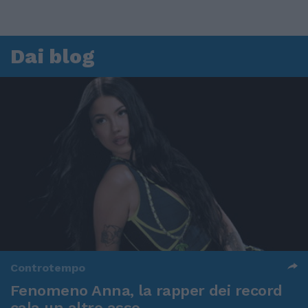
Dai blog
Controtempo
Fenomeno Anna, la rapper dei record
cala un altro asso