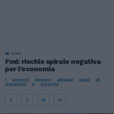
HOME
Fmi: rischio spirale negativa
per l'economia
I
governi
devono
attuare
piani
di
risparmio
e
crescita