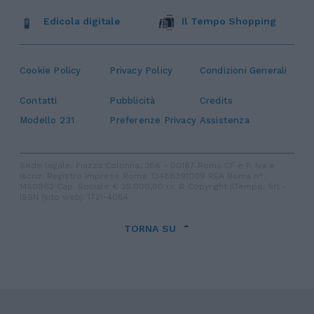
Edicola digitale
Il Tempo Shopping
Cookie Policy
Privacy Policy
Condizioni Generali
Contatti
Pubblicità
Credits
Modello 231
Preferenze Privacy
Assistenza
Sede legale: Piazza Colonna, 366 - 00187 Roma CF e P. Iva e
Iscriz. Registro Imprese Roma: 13486391009 REA Roma n°
1450962 Cap. Sociale € 25.000,00 i.v. © Copyright IlTempo. Srl -
ISSN (sito web): 1721-4084
TORNA SU