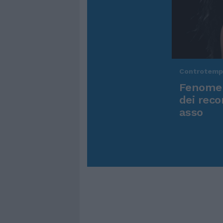
Controtem
Fenomen
dei reco
asso