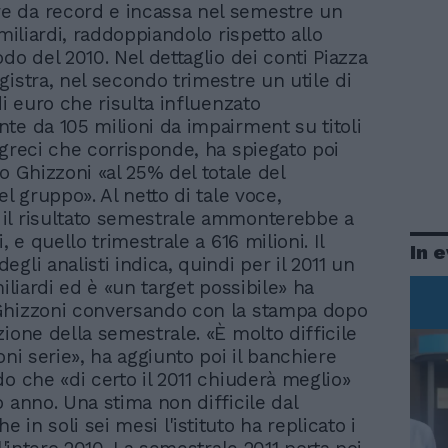
re da record e incassa nel semestre un
 miliardi, raddoppiandolo rispetto allo
do del 2010. Nel dettaglio dei conti Piazza
gistra, nel secondo trimestre un utile di
di euro che risulta influenzato
te da 105 milioni da impairment su titoli
 greci che corrisponde, ha spiegato poi
o Ghizzoni «al 25% del totale del
el gruppo». Al netto di tale voce,
il risultato semestrale ammonterebbe a
i, e quello trimestrale a 616 milioni. Il
In 
gli analisti indica, quindi per il 2011 un
miliardi ed è «un target possibile» ha
Ghizzoni conversando con la stampa dopo
zione della semestrale. «È molto difficile
oni serie», ha aggiunto poi il banchiere
do che «di certo il 2011 chiuderà meglio»
o anno. Una stima non difficile dal
in soli sei mesi l'istituto ha replicato i