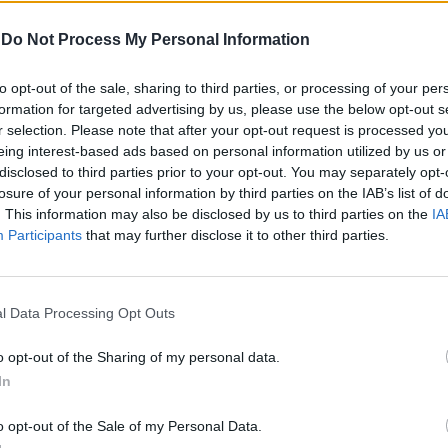
ll'intero 2010. La semestrale 2011 porta poi
n margine di intermediazione e costi
-
Do Not Process My Personal Information
ente stabili e una forte diminuzione delle
ui crediti. Ma è anche confermata la
Le
to opt-out of the sale, sharing to third parties, or processing of your per
lo stato patrimoniale con il Core tier 1 che
da
formation for targeted advertising by us, please use the below opt-out s
2% con un aumento trimestre su trimestre
Rudy Giuliani a Come States?
Le
r selection. Please note that after your opt-out request is processed y
Trump, Meloni e la strategia
ase, grazie al contributo positivo dell'utile
eing interest-based ads based on personal information utilized by us or
americana
e alla crescita estremamente modesta
disclosed to third parties prior to your opt-out. You may separately opt-
 ponderati per il rischio, che hanno più che
losure of your personal information by third parties on the IAB’s list of
l'accantonamento per dividendi. Per
. This information may also be disclosed by us to third parties on the
IA
a si apre la partita sul piano industriale
Participants
that may further disclose it to other third parties.
resentato nell'ultimo trimestre dell'anno
La tempistica è confermata, ma abbiamo
enuto flessibilità nel caso il mercato lo
l Data Processing Opt Outs
», ha sottolineato Ghizzoni. Quel che è
 «con gli azionisti non abbiamo nessun
o opt-out of the Sharing of my personal data.
ha rilevato il manager - e accetteranno il
In
questa occasione, ha chiarito, verranno
anche «le misure di capital management».
o opt-out of the Sale of my Personal Data.
l fronte As Roma, la banca e la cordata