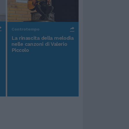
Controtempo
La rinascita della melodia
nelle canzoni di Valerio
Piccolo