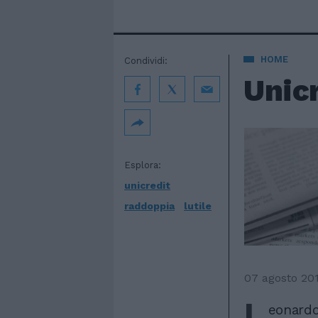
HOME
Condividi:
Unicr
Esplora:
unicredit
raddoppia
lutile
07 agosto 20
L
eonardo