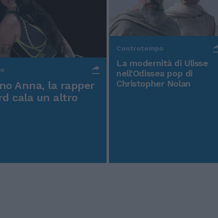
Controtempo
La modernità di Ulisse
po
nell'Odissea pop di
Christopher Nolan
o Anna, la rapper
rd cala un altro