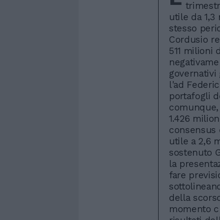
trimest
utile da 1,3
stesso perio
Cordusio re
511 milioni 
negativamen
governativi
l'ad Federic
portafogli d
comunque, 
1.426 milion
consensus de
utile a 2,6 
sostenuto 
la presenta
fare previsi
sottolinean
della scors
momento che 