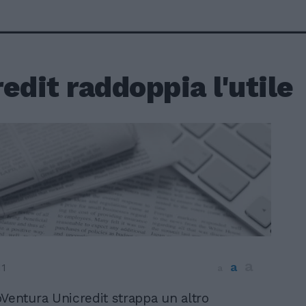
edit raddoppia l'utile
a
a
11
a
Ventura Unicredit strappa un altro