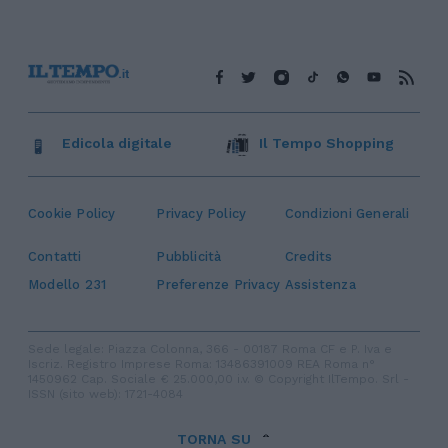
Edicola digitale
Il Tempo Shopping
Cookie Policy
Privacy Policy
Condizioni Generali
Contatti
Pubblicità
Credits
Modello 231
Preferenze Privacy
Assistenza
Sede legale: Piazza Colonna, 366 - 00187 Roma CF e P. Iva e
Iscriz. Registro Imprese Roma: 13486391009 REA Roma n°
1450962 Cap. Sociale € 25.000,00 i.v. © Copyright IlTempo. Srl -
ISSN (sito web): 1721-4084
TORNA SU