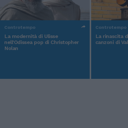
Controtempo
Controtempo
La modernità di Ulisse
La rinascita 
nell'Odissea pop di Christopher
canzoni di Va
Nolan