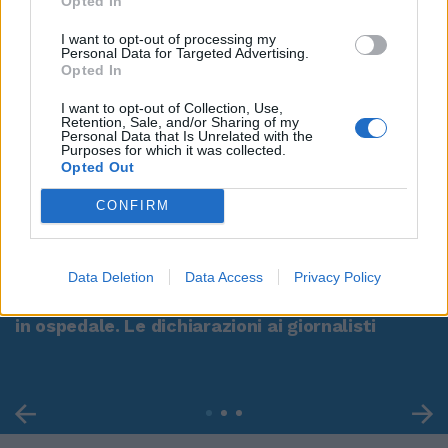
Opted In
I want to opt-out of processing my
Personal Data for Targeted Advertising.
Opted In
I want to opt-out of Collection, Use,
Retention, Sale, and/or Sharing of my
Personal Data that Is Unrelated with the
Purposes for which it was collected.
Opted Out
CONFIRM
00:00
01:16
Data Deletion
Data Access
Privacy Policy
Leonardo Maria Del Vecchio dall'ex compagna
in ospedale. Le dichiarazioni ai giornalisti