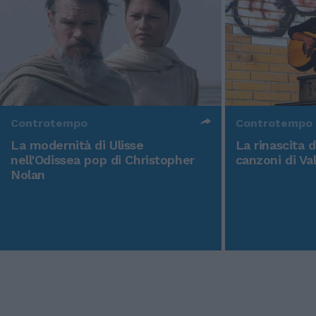
Controtempo
Controtempo
La modernità di Ulisse
La rinascita 
nell'Odissea pop di Christopher
canzoni di Va
Nolan