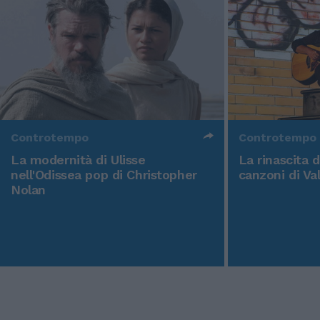
Controtempo
Controtempo
La modernità di Ulisse
La rinascita 
nell'Odissea pop di Christopher
canzoni di Va
Nolan