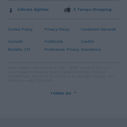
Edicola digitale
Il Tempo Shopping
Cookie Policy
Privacy Policy
Condizioni Generali
Contatti
Pubblicità
Credits
Modello 231
Preferenze Privacy
Assistenza
Sede legale: Piazza Colonna, 366 - 00187 Roma CF e P. Iva e
Iscriz. Registro Imprese Roma: 13486391009 REA Roma n°
1450962 Cap. Sociale € 25.000,00 i.v. © Copyright IlTempo. Srl -
ISSN (sito web): 1721-4084
TORNA SU