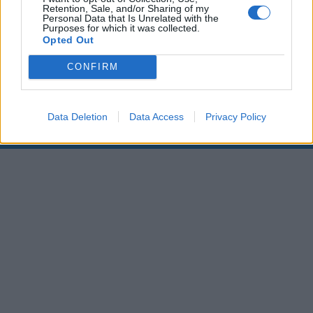
Retention, Sale, and/or Sharing of my
Personal Data that Is Unrelated with the
00:00
01:16
Purposes for which it was collected.
Opted Out
Leonardo Maria Del Vecchio dall'ex compagna
CONFIRM
in ospedale. Le dichiarazioni ai giornalisti
Data Deletion
Data Access
Privacy Policy