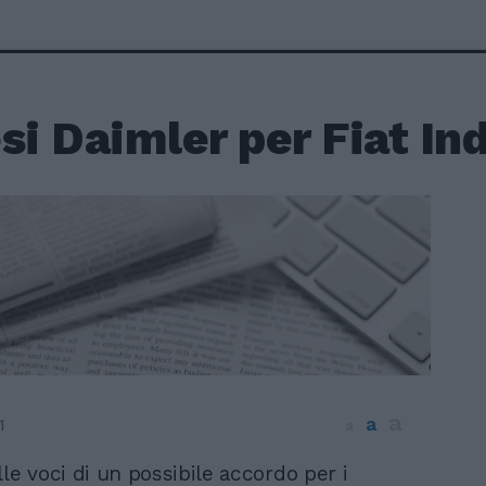
si Daimler per Fiat Ind
a
a
1
a
lle voci di un possibile accordo per i