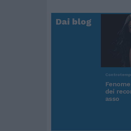
Dai blog
Controtem
Fenomen
dei reco
asso