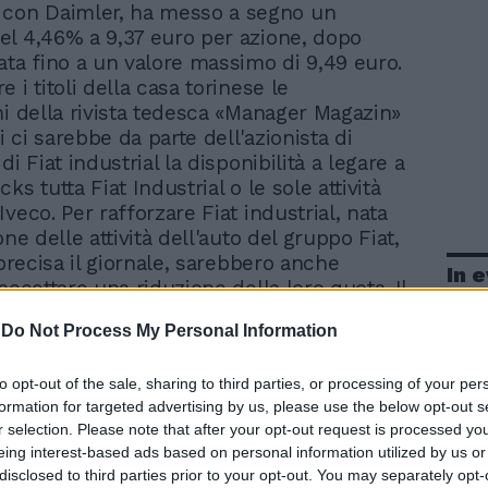
con Daimler, ha messo a segno un
l 4,46% a 9,37 euro per azione, dopo
ata fino a un valore massimo di 9,49 euro.
 i titoli della casa torinese le
ni della rivista tedesca «Manager Magazin»
 ci sarebbe da parte dell'azionista di
di Fiat industrial la disponibilità a legare a
ks tutta Fiat Industrial o le sole attività
veco. Per rafforzare Fiat industrial, nata
one delle attività dell'auto del gruppo Fiat,
 precisa il giornale, sarebbero anche
In 
accettare una riduzione della loro quota. Il
Daimler Trucks e Fiat Industrial era già
-
Do Not Process My Personal Information
to di un negoziato interrotto nello scorso
imler ha però smentito la notizia:
to opt-out of the sale, sharing to third parties, or processing of your per
sione in vista».
formation for targeted advertising by us, please use the below opt-out s
r selection. Please note that after your opt-out request is processed y
eing interest-based ads based on personal information utilized by us or
disclosed to third parties prior to your opt-out. You may separately opt-