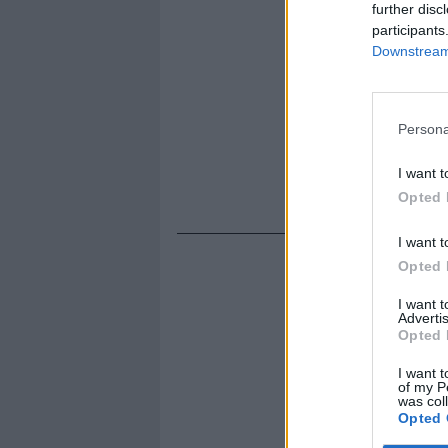
further disc
participants
Downstream 
Persona
I want t
Opted 
I want t
Opted 
I want 
Advertis
Opted 
I want t
of my P
was col
Opted 