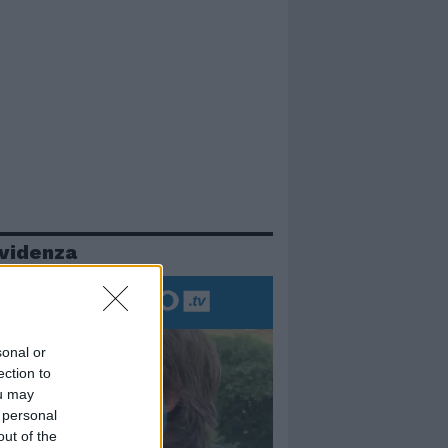
evidenza
sonal or
ection to
ou may
 personal
out of the