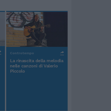
Controtempo
La rinascita della melodia
nelle canzoni di Valerio
Piccolo