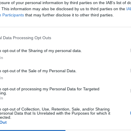
losure of your personal information by third parties on the IAB’s list of
. This information may also be disclosed by us to third parties on the
IA
Participants
that may further disclose it to other third parties.
Le
da
Rudy Giuliani a Come States?
Le
l Data Processing Opt Outs
Trump, Meloni e la strategia
americana
o opt-out of the Sharing of my personal data.
In
o opt-out of the Sale of my Personal Data.
In
to opt-out of processing my Personal Data for Targeted
ing.
In
o opt-out of Collection, Use, Retention, Sale, and/or Sharing
ersonal Data that Is Unrelated with the Purposes for which it
lected.
Out