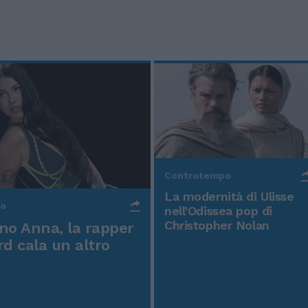
Controtempo
La modernità di Ulisse
po
nell'Odissea pop di
Christopher Nolan
o Anna, la rapper
rd cala un altro