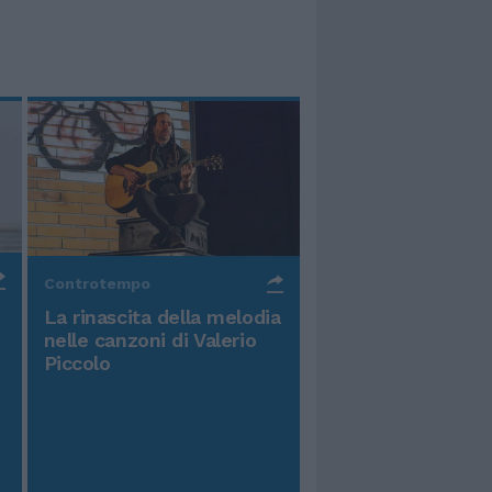
Controtempo
La rinascita della melodia
nelle canzoni di Valerio
Piccolo