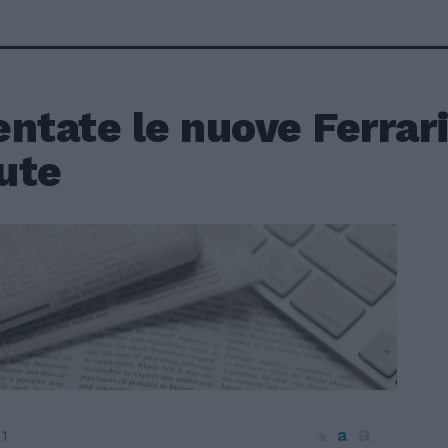
ntate le nuove Ferrari
ute
a
a
1
a