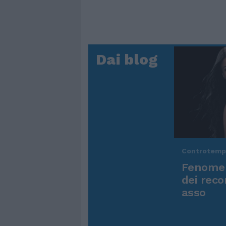
Dai blog
Controtem
Fenomen
dei reco
asso