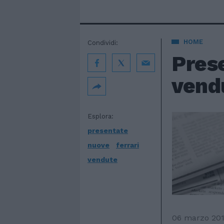
HOME
Condividi:
Prese
vend
Esplora:
presentate
nuove
ferrari
vendute
06 marzo 201