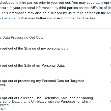
disclosed to third parties prior to your opt-out. You may separately opt-
La produzione tra Fiat e Chrysler sarà
losure of your personal information by third parties on the IAB’s list of
 ha spiegato Marchionne - La scelta di
. This information may also be disclosed by us to third parties on the
IA
re alcune vetture, ad esempio quella che
Participants
that may further disclose it to other third parties.
la Flavia che presentiamo qui a Ginevra, è
are. Arriverà dopo il 2013 e dobbiamo
Le
dere dove produrla».
da
l Data Processing Opt Outs
Rudy Giuliani a Come States?
Le
Trump, Meloni e la strategia
o opt-out of the Sharing of my personal data.
americana
In
o opt-out of the Sale of my Personal Data.
In
to opt-out of processing my Personal Data for Targeted
ing.
In
o opt-out of Collection, Use, Retention, Sale, and/or Sharing
ersonal Data that Is Unrelated with the Purposes for which it
lected.
Out