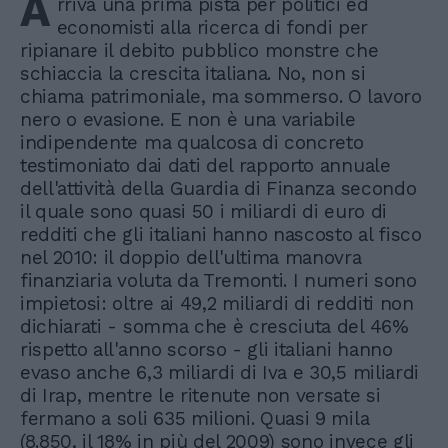
A
rriva una prima pista per politici ed
economisti alla ricerca di fondi per
ripianare il debito pubblico monstre che
schiaccia la crescita italiana. No, non si
chiama patrimoniale, ma sommerso. O lavoro
nero o evasione. E non è una variabile
indipendente ma qualcosa di concreto
testimoniato dai dati del rapporto annuale
dell'attività della Guardia di Finanza secondo
il quale sono quasi 50 i miliardi di euro di
redditi che gli italiani hanno nascosto al fisco
nel 2010: il doppio dell'ultima manovra
finanziaria voluta da Tremonti. I numeri sono
impietosi: oltre ai 49,2 miliardi di redditi non
dichiarati - somma che è cresciuta del 46%
rispetto all'anno scorso - gli italiani hanno
evaso anche 6,3 miliardi di Iva e 30,5 miliardi
di Irap, mentre le ritenute non versate si
fermano a soli 635 milioni. Quasi 9 mila
(8.850, il 18% in più del 2009) sono invece gli