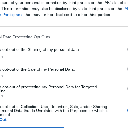
losure of your personal information by third parties on the IAB’s list of
er un meeting interno che dovrebbe
. This information may also be disclosed by us to third parties on the
IA
re il punto sulle strategie della banca, a
Participants
that may further disclose it to other third parties.
dalla prosecuzione secondo i tempi
Le
 lavori per la Banca unica. Sarà presente,
da
ntry manager Gabriele Piccini, il vice
Rudy Giuliani a Come States?
Le
l Data Processing Opt Outs
ore delegato Roberto Nicastro, figura
Trump, Meloni e la strategia
 un progetto che lo stesso Rampl, nella
americana
o opt-out of the Sharing of my personal data.
ata ai dipendenti all'indomani delle
In
i Profumo, aveva definito «strategico». In
ato un via vai dei membri del board. Il
o opt-out of the Sale of my Personal Data.
nte Fabrizio Palenzona, ha lasciato gli
In
icredit solo intorno alle 17 mentre nel
è stato visto Carlo Pesenti,
to opt-out of processing my Personal Data for Targeted
atore delegato di Italcementi che siede
ing.
In
a di Unicredit. I riflettori continuano a
ati, per la successione, su Andrea Orcel,
o opt-out of Collection, Use, Retention, Sale, and/or Sharing
nchiere d'affari cresciuto alla scuola di
ersonal Data that Is Unrelated with the Purposes for which it
lected.
h e che ha già incontrato Rampl,
Out
 Biasi. Ma nonostante l'alto profilo restano