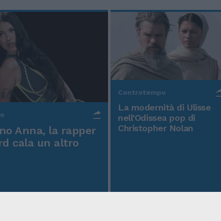
Controtempo
La modernità di Ulisse
po
nell'Odissea pop di
Christopher Nolan
o Anna, la rapper
rd cala un altro