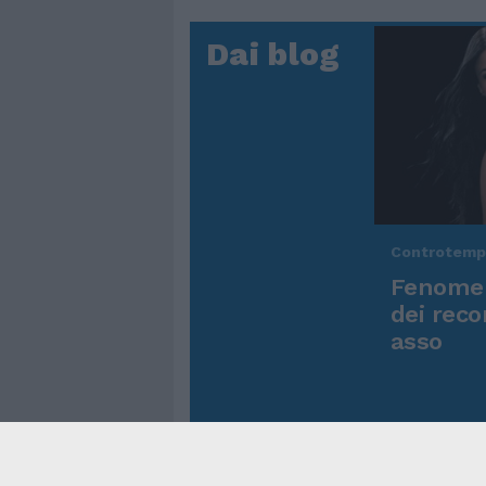
Dai blog
Controtem
Fenomen
dei reco
asso