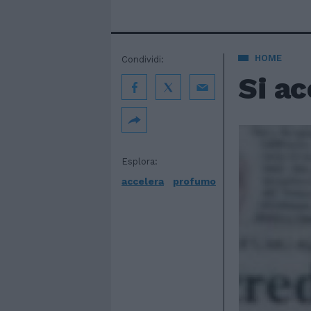
HOME
Condividi:
Si a
Esplora:
accelera
profumo