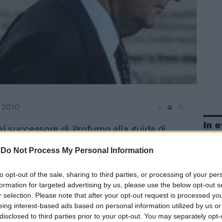
a
a
 2010
a
In 
l successore di Profumo alla guida di
 potrebbe arrivare già al consiglio
-
Do Not Process My Personal Information
azione del 30 settembre. La Banca d'Italia
 un pressing serrato e anche il ministro
ia Giulio Tremonti che non ha digerito
to opt-out of the sale, sharing to third parties, or processing of your per
 Profumo, sta sollecitando un rapido
formation for targeted advertising by us, please use the below opt-out s
r selection. Please note that after your opt-out request is processed y
nto. Il presidente Dieter Rampl, che ha
eing interest-based ads based on personal information utilized by us or
mporaneamente le deleghe da
disclosed to third parties prior to your opt-out. You may separately opt-
ore delegato, incontrerà martedì i