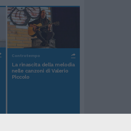
Controtempo
La rinascita della melodia
nelle canzoni di Valerio
Piccolo