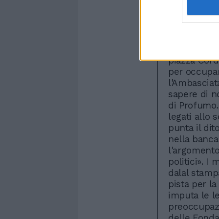
alcune perpl
ambienti fi
gestire un c
numerose cr
Profumo. Di 
piazza Cord
per occupar
l'Ambasciata
sapere di n
di Profumo.
legati allo s
punta il dit
nella banca 
l'argomento 
politici». I
dalal stampa
pista per l
imputa le l
preoccupazi
delle Fonda