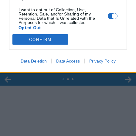
I want to opt-out of Collection, Use,
Retention, Sale, and/or Sharing of my
Personal Data that Is Unrelated with the
Purposes for which it was collected.
Opted Out
00:00
01:16
CONFIRM
Leonardo Maria Del Vecchio dall'ex compagna
in ospedale. Le dichiarazioni ai giornalisti
Data Deletion
Data Access
Privacy Policy