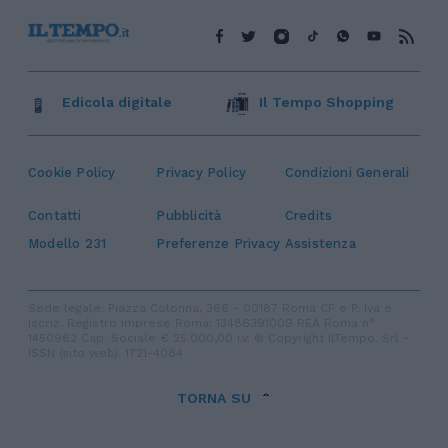
Edicola digitale
Il Tempo Shopping
Cookie Policy
Privacy Policy
Condizioni Generali
Contatti
Pubblicità
Credits
Modello 231
Preferenze Privacy
Assistenza
Sede legale: Piazza Colonna, 366 - 00187 Roma CF e P. Iva e
Iscriz. Registro Imprese Roma: 13486391009 REA Roma n°
1450962 Cap. Sociale € 25.000,00 i.v. © Copyright IlTempo. Srl -
ISSN (sito web): 1721-4084
TORNA SU