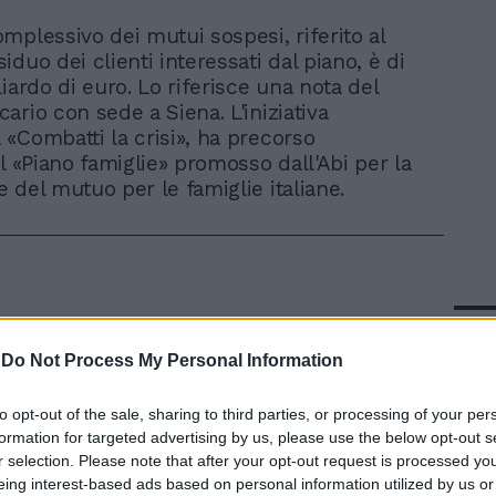
omplessivo dei mutui sospesi, riferito al
iduo dei clienti interessati dal piano, è di
iardo di euro. Lo riferisce una nota del
ario con sede a Siena. L'iniziativa
«Combatti la crisi», ha precorso
l «Piano famiglie» promosso dall'Abi per la
 del mutuo per le famiglie italiane.
In 
-
Do Not Process My Personal Information
to opt-out of the sale, sharing to third parties, or processing of your per
formation for targeted advertising by us, please use the below opt-out s
r selection. Please note that after your opt-out request is processed y
eing interest-based ads based on personal information utilized by us or