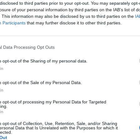
disclosed to third parties prior to your opt-out. You may separately opt-
losure of your personal information by third parties on the IAB’s list of
. This information may also be disclosed by us to third parties on the
IA
Participants
that may further disclose it to other third parties.
Le
da
l Data Processing Opt Outs
Rudy Giuliani a Come States?
Le
Trump, Meloni e la strategia
o opt-out of the Sharing of my personal data.
americana
In
o opt-out of the Sale of my Personal Data.
In
to opt-out of processing my Personal Data for Targeted
ing.
In
o opt-out of Collection, Use, Retention, Sale, and/or Sharing
ersonal Data that Is Unrelated with the Purposes for which it
lected.
Out