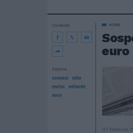
HOME
Condividi:
Sospe
euro
Esplora:
sospesi
mila
mutui
miliardo
euro
07 febbraio 