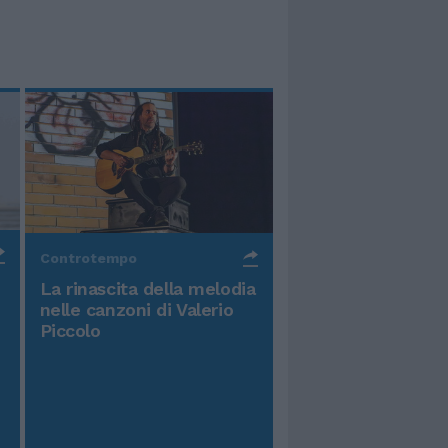
Controtempo
La rinascita della melodia
nelle canzoni di Valerio
Piccolo