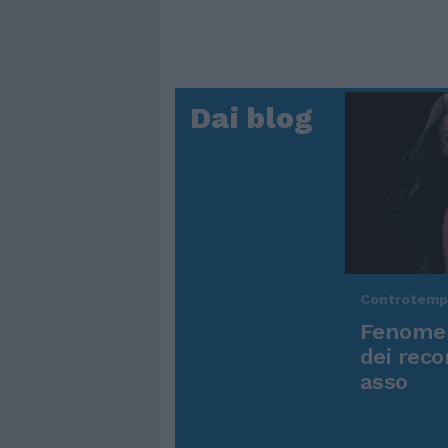
Dai blog
Controtem
Fenomen
dei reco
asso