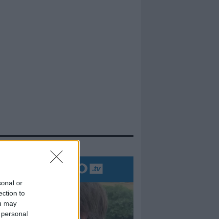
evidenza
sonal or
ection to
ou may
 personal