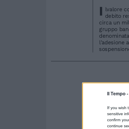
I
lvalore c
debito res
circa un mil
gruppo banc
denominata 
l'adesione a
sospensione
Il Tempo 
If you wish 
sensitive in
confirm you
continue se