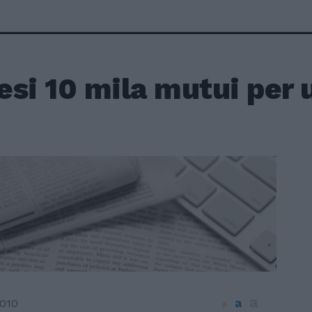
si 10 mila mutui per u
a
a
2010
a