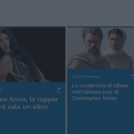
Controtempo
La modernità di Ulisse
po
nell'Odissea pop di
Christopher Nolan
o Anna, la rapper
rd cala un altro