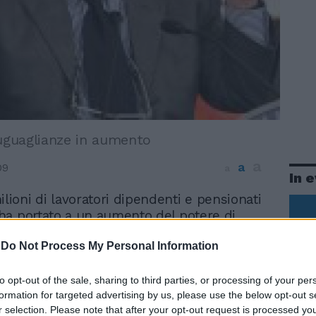
suguaglianze in aumento
a
a
09
a
In 
ilioni di lavoratori dipendenti e pensionati
i ha portato a un aumento del potere di
azie all'incremento delle retribuzioni e
-
Do Not Process My Personal Information
ione dell'inflazione. Il risultato è che «la
talia è diminuita». Lo ha sottolineato il
lla Pubblica Amministrazione Renato
to opt-out of the sale, sharing to third parties, or processing of your per
condo il quale i disoccupati-cassa
formation for targeted advertising by us, please use the below opt-out s
r selection. Please note that after your opt-out request is processed y
eati dalla crisi economica sono circa 3-