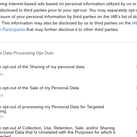
eing interest-based ads based on personal information utilized by us or
n dato grave ma non gravissimo».
disclosed to third parties prior to your opt-out. You may separately opt-
adossale e controcorrente - ha aggiunto
losure of your personal information by third parties on the IAB’s list of
la platea riunita a Confindustria per la
. This information may also be disclosed by us to third parties on the
IA
Le
l'innovazione e che di fronte alle parole
Participants
that may further disclose it to other third parties.
da
o ha iniziato a rumoreggiare - ma queste
Rudy Giuliani a Come States?
Le
istiche». La crisi, ha spiegato il ministro,
Trump, Meloni e la strategia
00-400 mila disoccupati cassaintegrati,
americana
l Data Processing Opt Outs
'integrazione a reddito. «È un dato grave e
e, ma non gravissimo. Infatti a fronte di
o opt-out of the Sharing of my personal data.
iaia, continuiamo ad avere 15 milioni di
In
voro dipendente - ha sottolineato Brunetta
i le dinamiche salariali progrediscono del
o opt-out of the Sale of my Personal Data.
e il potere di acquisto è aumentato»,
In
'inflazione in calo. «Al netto dei
i-disoccupati equivalenti - ha ribadito il
to opt-out of processing my Personal Data for Targeted
l potere di acquisto è cresciuto dell'1-2%.
ing.
In
a perchè non ci sia in Italia una crisi
condo Brunetta ai 15 milioni di lavoratori
o opt-out of Collection, Use, Retention, Sale, and/or Sharing
anno inoltre aggiunti 16-17 milioni di
ersonal Data that Is Unrelated with the Purposes for which it
lected.