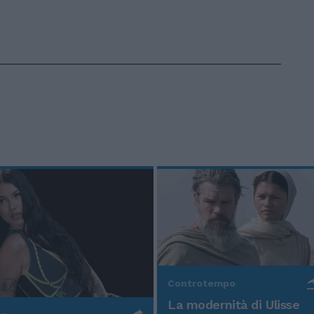
Controtempo
La modernità di Ulisse