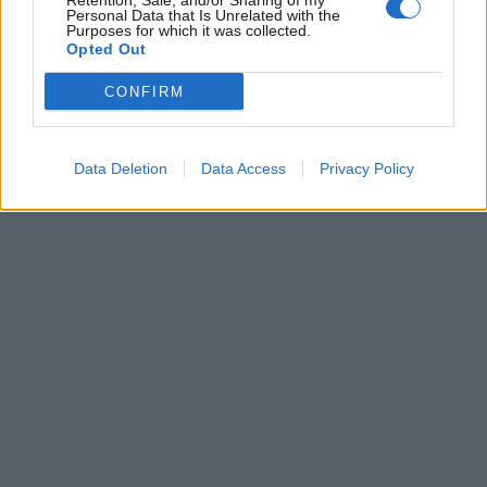
Retention, Sale, and/or Sharing of my
00:00
01:16
Personal Data that Is Unrelated with the
Purposes for which it was collected.
Opted Out
Leonardo Maria Del Vecchio dall'ex compagna
in ospedale. Le dichiarazioni ai giornalisti
CONFIRM
Data Deletion
Data Access
Privacy Policy