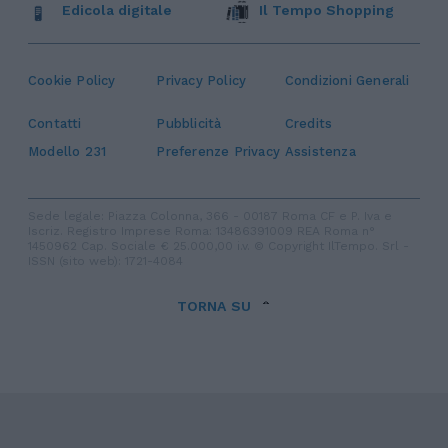
Edicola digitale
Il Tempo Shopping
Cookie Policy
Privacy Policy
Condizioni Generali
Contatti
Pubblicità
Credits
Modello 231
Preferenze Privacy
Assistenza
Sede legale: Piazza Colonna, 366 - 00187 Roma CF e P. Iva e
Iscriz. Registro Imprese Roma: 13486391009 REA Roma n°
1450962 Cap. Sociale € 25.000,00 i.v. © Copyright IlTempo. Srl -
ISSN (sito web): 1721-4084
TORNA SU