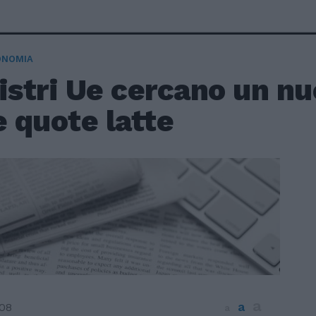
ONOMIA
istri Ue cercano un n
e quote latte
a
a
008
a