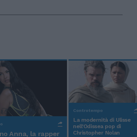
Controtempo
La modernità di Ulisse
po
nell'Odissea pop di
Christopher Nolan
o Anna, la rapper