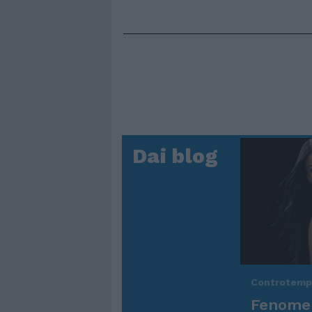
Dai blog
Controtem
Fenomen