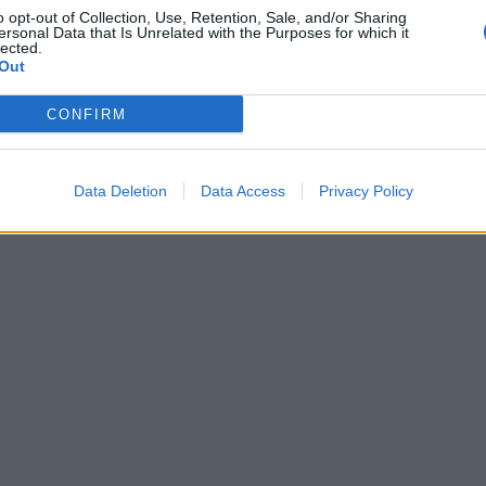
 modificare il pagamento del sistema degli
o opt-out of Collection, Use, Retention, Sale, and/or Sharing
egati dalla produzione, in quanto una
ersonal Data that Is Unrelated with the Purposes for which it
lected.
elevata di produttori italiani non ne
Out
pagamento. Si tratta di agricoltori che
dei titoli per ottenere gli aiuti ma che non
CONFIRM
erreni su cui far valere i loro diritti. Oltre
 di euro potrebbero essere recuperati.
Data Deletion
Data Access
Privacy Policy