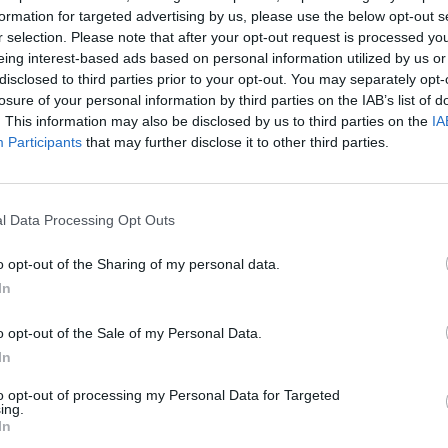
formation for targeted advertising by us, please use the below opt-out s
 assicurerà anche alla commissaria
r selection. Please note that after your opt-out request is processed y
'agricoltura Mariann Fischer Boel che non
eing interest-based ads based on personal information utilized by us or
sanatorie, ma in coincidenza con l'accordo
disclosed to third parties prior to your opt-out. You may separately opt-
ropeo - forse giàil 19 novembre -
losure of your personal information by third parties on the IAB’s list of
un decreto su tutte le problematiche
. This information may also be disclosed by us to third parties on the
Le
IA
sistema delle quote in Italia. Il gruppo ad
Participants
that may further disclose it to other third parties.
da
 Ue che porta avanti le trattative tecniche
Rudy Giuliani a Come States?
Le
Trump, Meloni e la strategia
ieri ai ministri dell'agricoltura che oltre a
americana
n aumento di quota si è pronti a
l Data Processing Opt Outs
 questo aumento nella prima fase della
el sistema e non scaglionarlo nel tempo. E
o opt-out of the Sharing of my personal data.
tener conto della situazione in cui si
In
numero molto limitato di Paesi (vedi
e posizioni restano comunque distanti: i
o opt-out of the Sale of my Personal Data.
 nord e l'Italia sono per un aumento
In
lle quote e la loro fine, mentre altri stati
il caso della Francia e parzialmente della
to opt-out of processing my Personal Data for Targeted
vogliono che il sistema resti parzialmente
ing.
In
to. L'Italia sta poi cercando di convincere