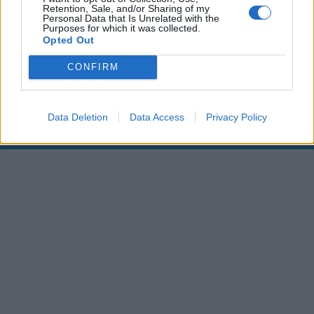
Retention, Sale, and/or Sharing of my
Personal Data that Is Unrelated with the
00:00
01:16
Purposes for which it was collected.
Opted Out
Leonardo Maria Del Vecchio dall'ex compagna
CONFIRM
in ospedale. Le dichiarazioni ai giornalisti
Data Deletion
Data Access
Privacy Policy