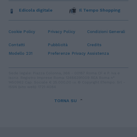
Edicola digitale
Il Tempo Shopping
Cookie Policy
Privacy Policy
Condizioni Generali
Contatti
Pubblicità
Credits
Modello 231
Preferenze Privacy
Assistenza
Sede legale: Piazza Colonna, 366 - 00187 Roma CF e P. Iva e
Iscriz. Registro Imprese Roma: 13486391009 REA Roma n°
1450962 Cap. Sociale € 25.000,00 i.v. © Copyright IlTempo. Srl -
ISSN (sito web): 1721-4084
TORNA SU