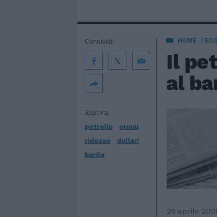
HOME
EC
Condividi:
Il pe
al bar
Esplora:
petrolio
ormai
ridosso
dollari
barile
29 aprile 200