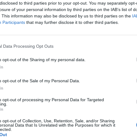
disclosed to third parties prior to your opt-out. You may separately opt-
losure of your personal information by third parties on the IAB’s list of
. This information may also be disclosed by us to third parties on the
IA
Participants
that may further disclose it to other third parties.
Le
da
l Data Processing Opt Outs
Rudy Giuliani a Come States?
Le
Trump, Meloni e la strategia
o opt-out of the Sharing of my personal data.
americana
In
o opt-out of the Sale of my Personal Data.
In
to opt-out of processing my Personal Data for Targeted
ing.
In
o opt-out of Collection, Use, Retention, Sale, and/or Sharing
ersonal Data that Is Unrelated with the Purposes for which it
lected.
Out