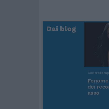
Dai blog
Controtem
Fenomen
dei reco
asso