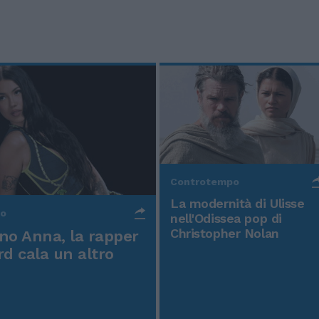
Controtempo
La modernità di Ulisse
po
nell'Odissea pop di
Christopher Nolan
o Anna, la rapper
rd cala un altro