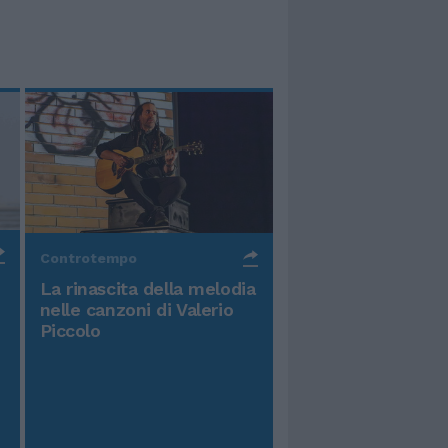
Controtempo
La rinascita della melodia
nelle canzoni di Valerio
Piccolo