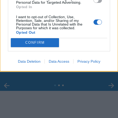
Personal Data for Targeted Advertising.
Opted In
I want to opt-out of Collection, Use,
Retention, Sale, and/or Sharing of my
Personal Data that Is Unrelated with the
Purposes for which it was collected.
Opted Out
00:00
01:16
CONFIRM
Leonardo Maria Del Vecchio dall'ex compagna
Data Deletion
Data Access
Privacy Policy
in ospedale. Le dichiarazioni ai giornalisti