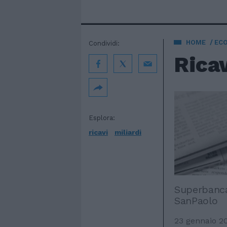
HOME
EC
Condividi:
Ricav
Esplora:
ricavi
miliardi
Superbanca,
SanPaolo
23 gennaio 2