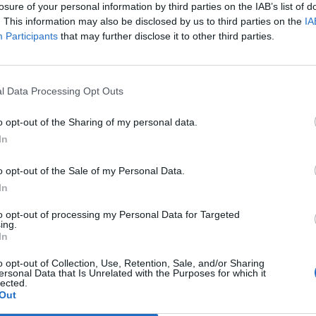
losure of your personal information by third parties on the IAB’s list of
. This information may also be disclosed by us to third parties on the
IA
Participants
that may further disclose it to other third parties.
Le
da
Rudy Giuliani a Come States?
Le
l Data Processing Opt Outs
Trump, Meloni e la strategia
americana
o opt-out of the Sharing of my personal data.
In
o opt-out of the Sale of my Personal Data.
In
to opt-out of processing my Personal Data for Targeted
ing.
In
o opt-out of Collection, Use, Retention, Sale, and/or Sharing
ersonal Data that Is Unrelated with the Purposes for which it
lected.
Out