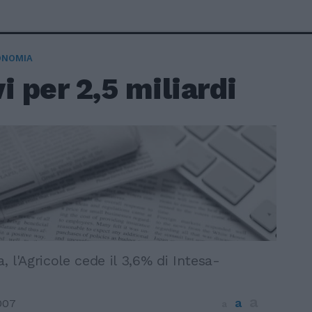
ONOMIA
i per 2,5 miliardi
 l'Agricole cede il 3,6% di Intesa-
a
a
007
a