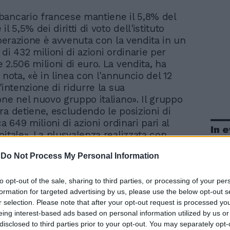
bancario francese mantiene il 5,8% del
 il 5,5% dei diritti di voto dell'istituto
operazione è avvenuta con la vendita in un
di 432 milioni di azioni ordinarie per
 2.506 milioni di euro. La vendita, ha
 nota, «è in linea con l'annuncio del 12
'intenzione di ridurre la sua
one nel nuovo gruppo italiano». Il gruppo
ra detiene, escludendo le posizioni di
ca 649 milioni di azioni ordinari pari al
In 
pitale». La plusvalenza realizzata con
azione sarebbe «dell'ordine di 400 milioni
-
Do Not Process My Personal Information
la somma realizzata servirà a finanziare in
isizione (per quasi 6 miliardi) da parte di
e degli sportelli in italia, ceduti da intesa
to opt-out of the sale, sharing to third parties, or processing of your per
formation for targeted advertising by us, please use the below opt-out s
 dell'accordo concluso nello scorso
r selection. Please note that after your opt-out request is processed y
 listino milanese le azioni di Intesa
eing interest-based ads based on personal information utilized by us or
esieduta da Giovanni Bazoli ha chiuso su
disclosed to third parties prior to your opt-out. You may separately opt-
 riferimento di 5,84 euro, in rialzo