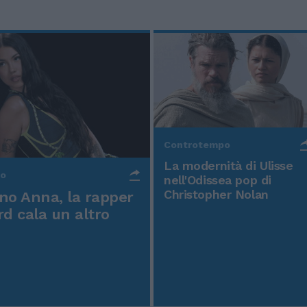
Controtempo
La modernità di Ulisse
po
nell'Odissea pop di
Christopher Nolan
o Anna, la rapper
rd cala un altro