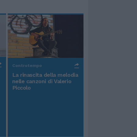
Controtempo
La rinascita della melodia
nelle canzoni di Valerio
Piccolo