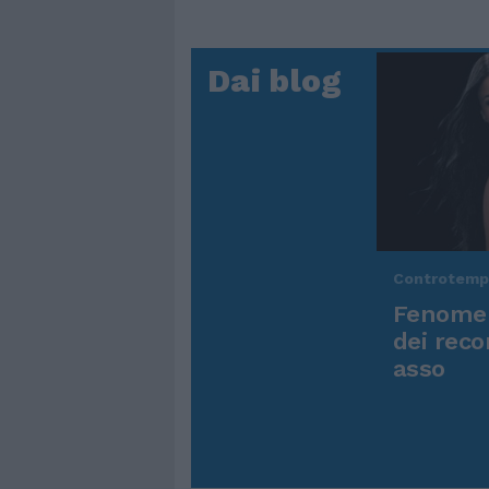
Dai blog
Controtem
Fenomen
dei reco
asso