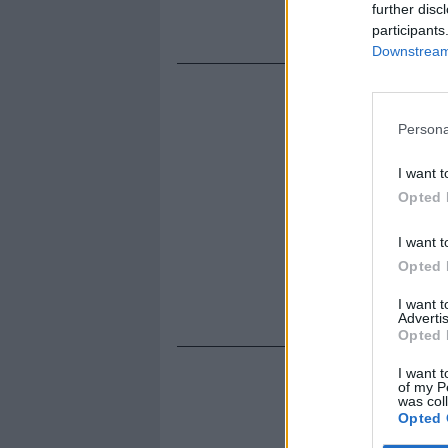
further disc
dell'1,3%.
participants
Downstream 
Persona
I want t
Opted 
I want t
Opted 
I want 
Advertis
Opted 
I want t
of my P
was col
Opted 