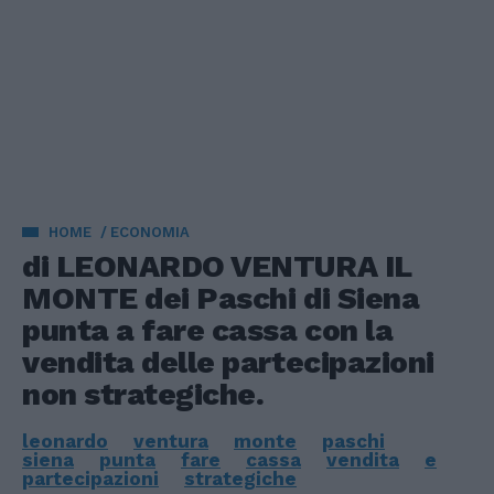
HOME
ECONOMIA
di LEONARDO VENTURA IL
MONTE dei Paschi di Siena
punta a fare cassa con la
vendita delle partecipazioni
non strategiche.
leonardo
ventura
monte
paschi
siena
punta
fare
cassa
vendita
e
partecipazioni
strategiche