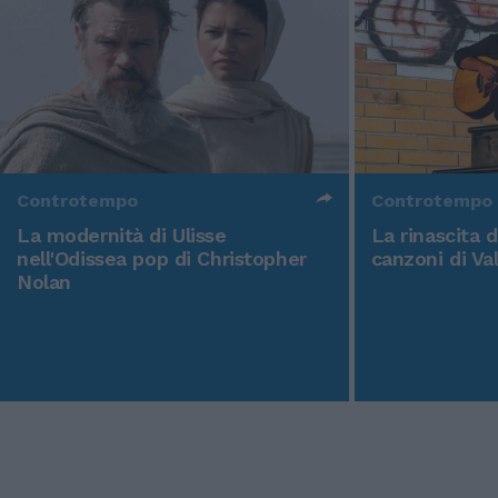
Controtempo
Controtempo
La modernità di Ulisse
La rinascita 
nell'Odissea pop di Christopher
canzoni di Va
Nolan