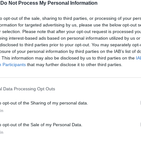
-
Do Not Process My Personal Information
to». L'Anas chiederà al Tribunale
 esecuzione di tali investimenti» ed «il
to opt-out of the sale, sharing to third parties, or processing of your per
o dei danni conseguenti». Duro il
formation for targeted advertising by us, please use the below opt-out s
 Ciucci che ha spiegato che: «L'azione
r selection. Please note that after your opt-out request is processed y
quanto già fatto da Anas a fronte
eing interest-based ads based on personal information utilized by us or
pimento della società concessionaria, a
disclosed to third parties prior to your opt-out. You may separately opt-
'interesse del concedente e quindi del
losure of your personal information by third parties on the IAB’s list of
teresse». Quello degli investimenti era
. This information may also be disclosed by us to third parties on the
IA
 ricorrenti del braccio di ferro degli
Participants
that may further disclose it to other third parties.
Le
tra il ministro delle Infrastrutture Antonio
da
la società Autostrade. Il ministro ha più
Rudy Giuliani a Come States?
Le
Trump, Meloni e la strategia
stato la mancata realizzazione di opere
l Data Processing Opt Outs
americana
lla convenzione con Autostrade. E la
più volte risposto che il problema riguarda
o opt-out of the Sharing of my personal data.
 solo la variante di valico, che i ritardi ci
In
a sono dovuti solo a problemi esterni
 lentezza delle procedure per le necessarie
o opt-out of the Sale of my Personal Data.
ne. E ieri ha replicato: «ben venga che ci
In
ce che si occupi di accertare i fatti».