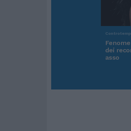
Controtem
Fenomen
dei reco
asso