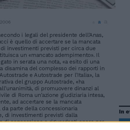
a
a
 2006
a
secondo i legali del presidente dell'Anas,
ucci è quello di accertare se la mancata
di investimenti previsti per circa due
stituisca un «mancato adempimento». Il
gato in serata una nota, «a esito di una
a disamina del complesso dei rapporti in
utostrade e Autostrade per l'Italia», la
rativa del gruppo Autostrade, «ha
 all'unanimità, di promuovere dinanzi al
vile di Roma un'azione giudiziaria intesa,
nte, ad accertare se la mancata
 da parte della concessionaria
In 
, di investimenti previsti dalla
 di concessione e riguardanti opere per
 circa 2 miliardi di euro costituisca