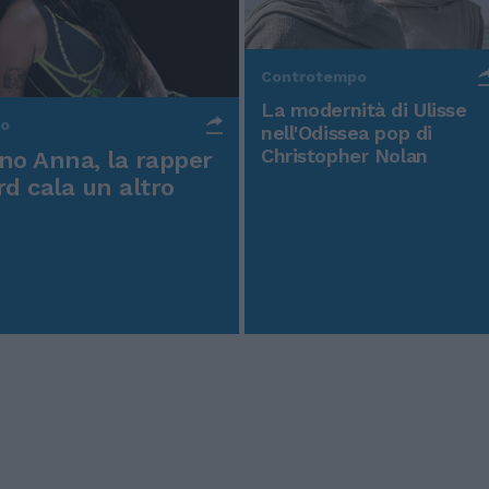
Controtempo
La modernità di Ulisse
po
nell'Odissea pop di
Christopher Nolan
o Anna, la rapper
rd cala un altro