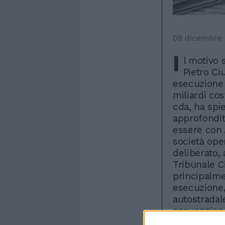
09 dicembre
I
l motivo 
Pietro Ci
esecuzione 
miliardi co
cda, ha spie
approfondit
essere con A
società ope
deliberato,
Tribunale Ci
principalme
esecuzione,
autostradale
convenzione
un valore di