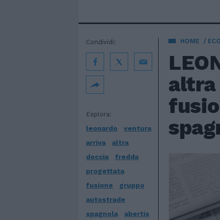
HOME
EC
Condividi:
LEON
altra
fusio
Esplora:
spagn
leonardo
ventura
arriva
altra
doccia
fredda
progettata
fusione
gruppo
autostrade
spagnola
abertis