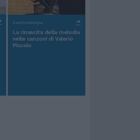
Controtempo
La rinascita della melodia
nelle canzoni di Valerio
Piccolo