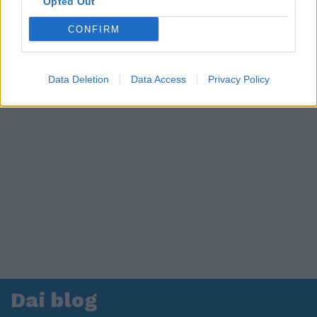
Opted Out
CONFIRM
Data Deletion
Data Access
Privacy Policy
Dai blog