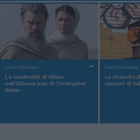
Controtempo
Controtempo
La modernità di Ulisse
La rinascita 
nell'Odissea pop di Christopher
canzoni di Va
Nolan