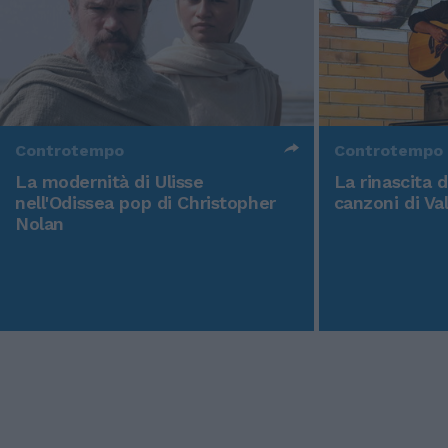
Controtempo
Controtempo
La modernità di Ulisse
La rinascita 
nell'Odissea pop di Christopher
canzoni di Va
Nolan