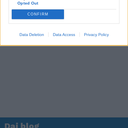
in ospedale. Le dichiarazioni ai giornalisti
Opted Out
CONFIRM
Data Deletion
Data Access
Privacy Policy
Dai blog