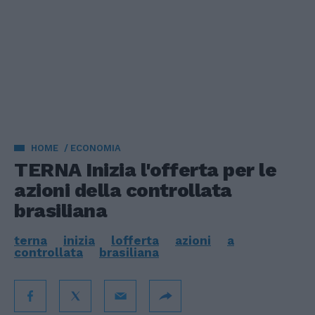
HOME
ECONOMIA
TERNA Inizia l'offerta per le
azioni della controllata
brasiliana
terna
inizia
lofferta
azioni
a
controllata
brasiliana