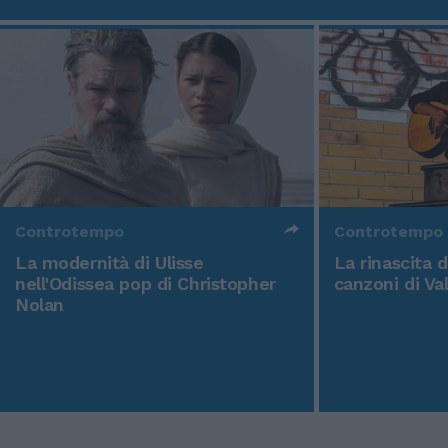
Controtempo
Controtempo
La modernità di Ulisse
La rinascita 
nell'Odissea pop di Christopher
canzoni di Va
Nolan