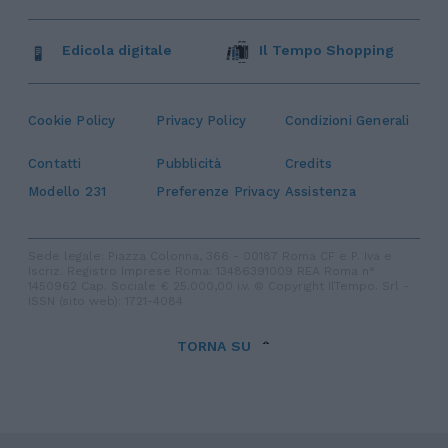
Edicola digitale
Il Tempo Shopping
Cookie Policy
Privacy Policy
Condizioni Generali
Contatti
Pubblicità
Credits
Modello 231
Preferenze Privacy
Assistenza
Sede legale: Piazza Colonna, 366 - 00187 Roma CF e P. Iva e
Iscriz. Registro Imprese Roma: 13486391009 REA Roma n°
1450962 Cap. Sociale € 25.000,00 i.v. © Copyright IlTempo. Srl -
ISSN (sito web): 1721-4084
TORNA SU