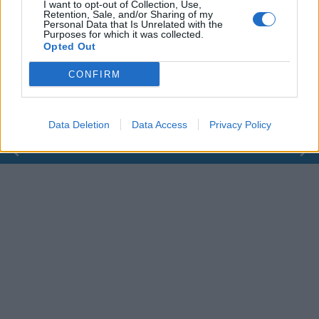
I want to opt-out of Collection, Use,
Retention, Sale, and/or Sharing of my
Personal Data that Is Unrelated with the
00:00
01:16
Purposes for which it was collected.
Opted Out
Leonardo Maria Del Vecchio dall'ex compagna
CONFIRM
in ospedale. Le dichiarazioni ai giornalisti
Data Deletion
Data Access
Privacy Policy