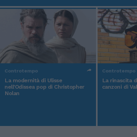
Controtempo
Controtempo
La modernità di Ulisse
La rinascita 
nell'Odissea pop di Christopher
canzoni di Va
Nolan