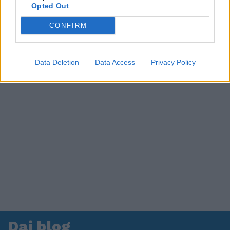
in ospedale. Le dichiarazioni ai giornalisti
Opted Out
CONFIRM
Data Deletion
Data Access
Privacy Policy
Dai blog