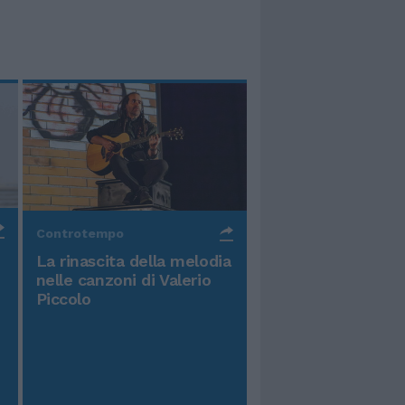
Controtempo
La rinascita della melodia
nelle canzoni di Valerio
Piccolo