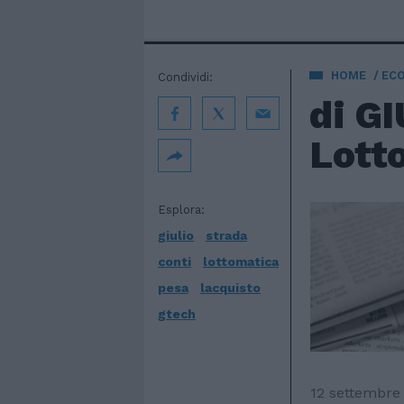
HOME
EC
Condividi:
di G
Lotto
Esplora:
giulio
strada
conti
lottomatica
pesa
lacquisto
gtech
12 settembre