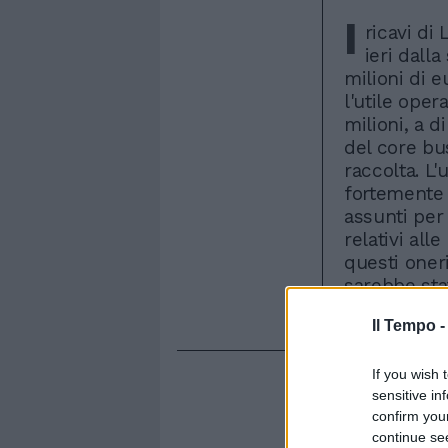
I
ricavi di
ieri dalla
milioni di e
l'utile oper
milioni, a 
del core bu
raccolta. L'
fortemente i
assunti per 
relativi all
questi oneri
sarebbe stat
milioni del
Il Tempo 
If you wish 
sensitive in
confirm you
continue se