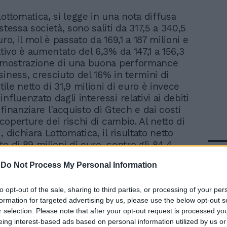
 Lottomatica, si legge in una nota diffusa
 stessa società, sono saliti da 317,5 a 340,5
uro, il mol è passato da 169,1 a 187 milioni e
ativo è aumentato del 6,3% da 147,1 a 156,3
dimostrazione di una buona performance
siness, cresciuto del 16% in termini di
utile netto di 31,9 milioni di euro è invece
nfluenzato dagli interessi relativi ai debiti
finanziare l'acquisto di Gtech e dai costi
e coperture dei rischi di cambio. Al netto di
, dichiara Lottomatica, il risultato netto
o di 89 milioni di euro, contro gli 84,4
In 
lo stesso periodo del 2005.
-
Do Not Process My Personal Information
to opt-out of the sale, sharing to third parties, or processing of your per
formation for targeted advertising by us, please use the below opt-out s
r selection. Please note that after your opt-out request is processed y
eing interest-based ads based on personal information utilized by us or