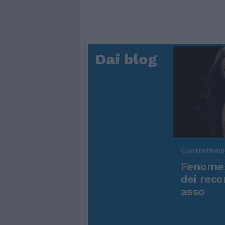
Dai blog
Controtem
Fenomen
dei reco
asso