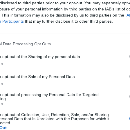
disclosed to third parties prior to your opt-out. You may separately opt-
losure of your personal information by third parties on the IAB’s list of
. This information may also be disclosed by us to third parties on the
IA
Participants
that may further disclose it to other third parties.
Le
da
l Data Processing Opt Outs
Rudy Giuliani a Come States?
Le
Trump, Meloni e la strategia
o opt-out of the Sharing of my personal data.
americana
In
o opt-out of the Sale of my Personal Data.
In
to opt-out of processing my Personal Data for Targeted
ing.
In
o opt-out of Collection, Use, Retention, Sale, and/or Sharing
ersonal Data that Is Unrelated with the Purposes for which it
lected.
Out