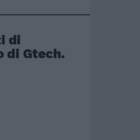
i di
o di Gtech.