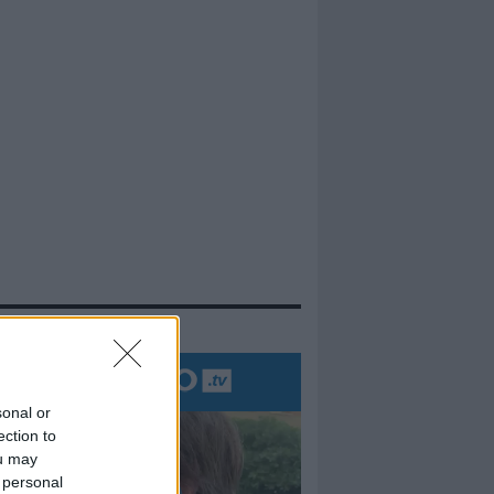
evidenza
sonal or
ection to
ou may
 personal