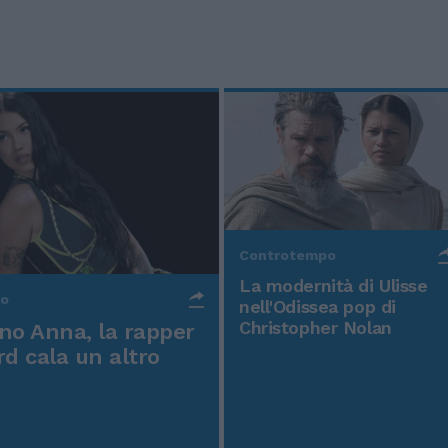
Controtempo
La modernità di Ulisse
po
nell'Odissea pop di
Christopher Nolan
o Anna, la rapper
rd cala un altro