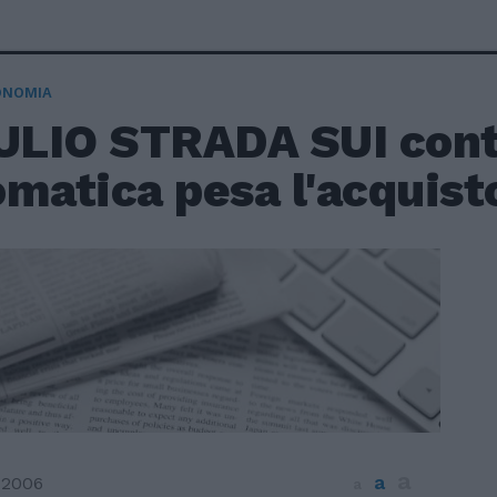
ONOMIA
IULIO STRADA SUI cont
matica pesa l'acquist
a
a
 2006
a