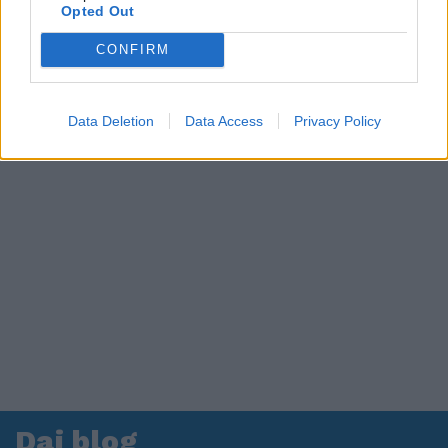
in ospedale. Le dichiarazioni ai giornalisti
Opted Out
CONFIRM
Data Deletion
Data Access
Privacy Policy
Dai blog