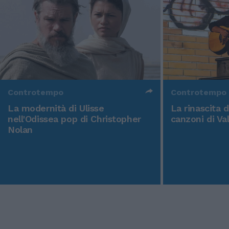
Controtempo
Controtempo
La modernità di Ulisse
La rinascita 
nell'Odissea pop di Christopher
canzoni di Va
Nolan