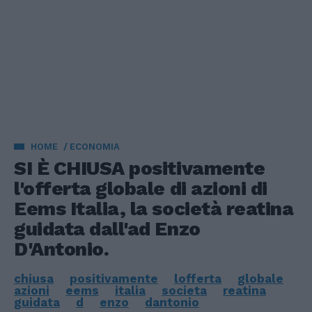
HOME
ECONOMIA
SI È CHIUSA positivamente
l'offerta globale di azioni di
Eems Italia, la società reatina
guidata dall'ad Enzo
D'Antonio.
chiusa
positivamente
lofferta
globale
azioni
eems
italia
societa
reatina
guidata
d
enzo
dantonio