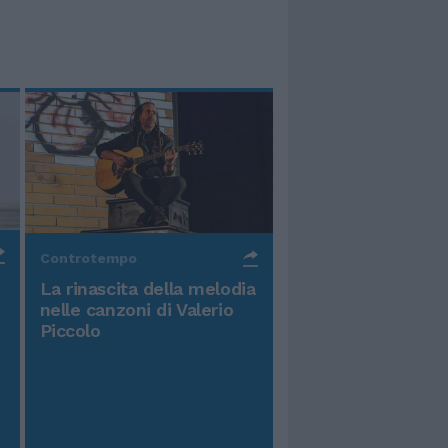
Controtempo
La rinascita della melodia
nelle canzoni di Valerio
Piccolo