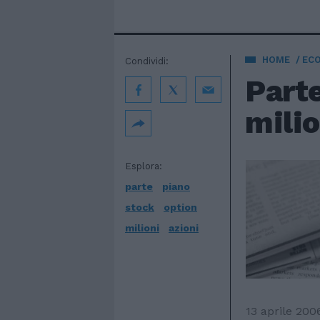
HOME
EC
Condividi:
Parte
milio
Esplora:
parte
piano
stock
option
milioni
azioni
13 aprile 200