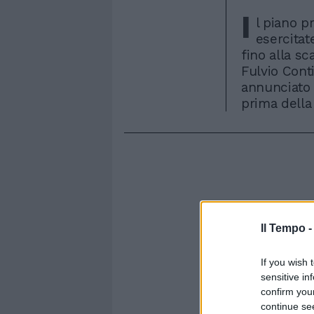
I
l piano p
esercitat
fino alla sc
Fulvio Conti
annunciato 
prima della
Il Tempo 
If you wish 
sensitive in
confirm you
continue se