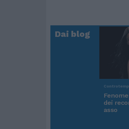
Dai blog
Controtem
Fenomen
dei reco
asso