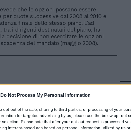
revede che le opzioni possano essere
e per quote successive dal 2008 al 2010 e
adenza finale dello stesso piano. L'ad
, tra i dirigenti destinatari del piano, ha
la decisione di non esercitare le opzioni
 scadenza del mandato (maggio 2008).
In 
-
Do Not Process My Personal Information
to opt-out of the sale, sharing to third parties, or processing of your per
formation for targeted advertising by us, please use the below opt-out s
r selection. Please note that after your opt-out request is processed y
eing interest-based ads based on personal information utilized by us or