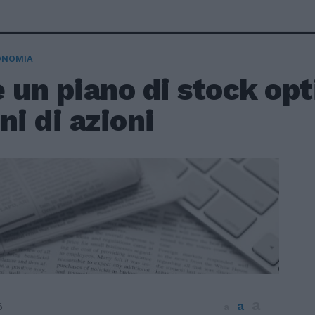
ONOMIA
 un piano di stock opt
ni di azioni
a
a
6
a