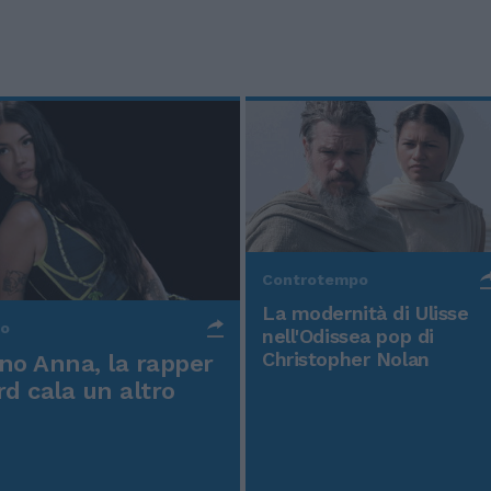
Controtempo
La modernità di Ulisse
po
nell'Odissea pop di
Christopher Nolan
o Anna, la rapper
rd cala un altro