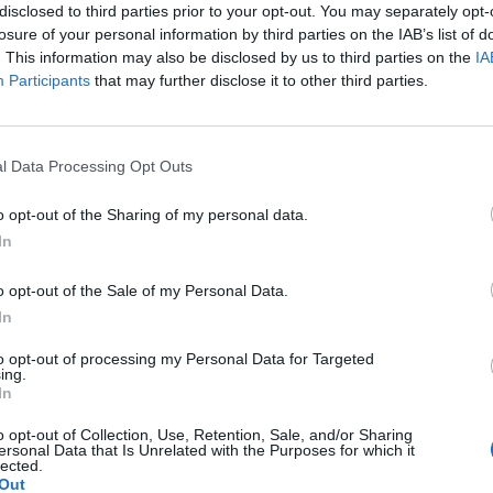
disclosed to third parties prior to your opt-out. You may separately opt-
losure of your personal information by third parties on the IAB’s list of
. This information may also be disclosed by us to third parties on the
IA
Participants
that may further disclose it to other third parties.
Le
da
l Data Processing Opt Outs
Rudy Giuliani a Come States?
Le
Trump, Meloni e la strategia
o opt-out of the Sharing of my personal data.
americana
In
o opt-out of the Sale of my Personal Data.
In
to opt-out of processing my Personal Data for Targeted
ing.
In
o opt-out of Collection, Use, Retention, Sale, and/or Sharing
ersonal Data that Is Unrelated with the Purposes for which it
lected.
Out