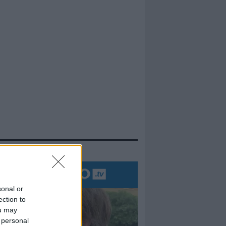
evidenza
sonal or
ection to
ou may
 personal