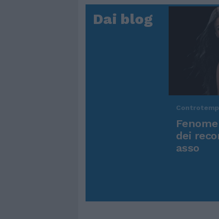
Dai blog
Controtem
Fenomen
dei reco
asso