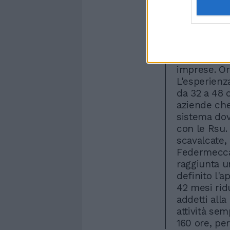
entro il pro
sulla percen
sospesa la 
plurisetti
anche il co
imprese. Ora
L'esperienz
da 32 a 48 o
aziende che
sistema dov
con le Rsu.
scavalcate,
Federmeccan
raggiunta un
definito l'
42 mesi ridu
addetti alla
attività sem
160 ore, per