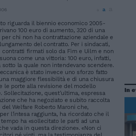
a
a
006
a
to riguarda il biennio economico 2005-
rivano 100 euro di aumento, 320 di una
 per chi non ha contrattazione aziendale e
lungamento del contratto. Per i sindacati,
2 contratti firmati solo da Fim e Uilm e non
suona come una vittoria: 100 euro, infatti,
ia sotto la quale non intendevano scendere.
ccanica è stato invece uno sforzo fatto
una maggiore flessibilità e di una chiusura
e le porte alla revisione del modello
In 
. Sollecitazione, quest'ultima, espressa
azione che ha negoziato e subito raccolta
o del Welfare Roberto Maroni che,
per l'intesa raggiunta, ha ricordato che il
tempo ha «sollecitato le parti ad una
 che vada in questa direzione». «Non ci
itori né vinti, ma la testimonianza del