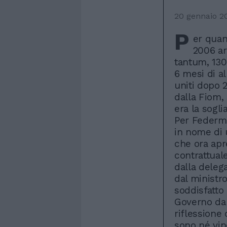
20 gennaio 2
P
er quan
2006 ar
tantum, 130
6 mesi di al
uniti dopo 
dalla Fiom, 
era la sogl
Per Federme
in nome di 
che ora apr
contrattuale
dalla deleg
dal ministr
soddisfatto 
Governo da 
riflessione
sono né vinc