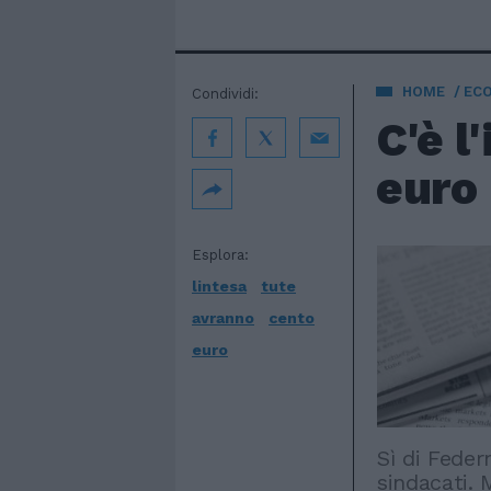
HOME
EC
Condividi:
C'è l
euro
Esplora:
lintesa
tute
avranno
cento
euro
Sì di Fede
sindacati. 