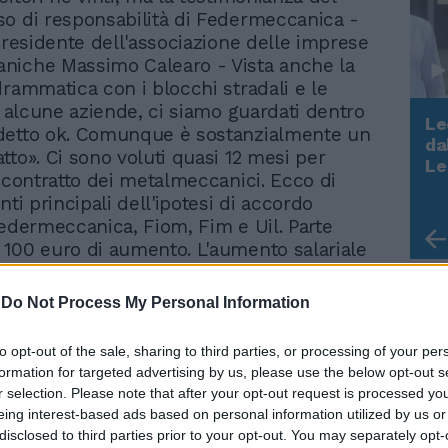
o di responsabilità di Federmeccanica -
 presidente dell'associazione delle imprese
niche Massimo Calearo - Vista anche la
drammatica con i blocchi stradali e le
di alcune aziende, ci siamo guardati dentro
Le
detto ok. Comunque è sostanzialmente un
da
tto». Ci sono voluti quasi 12 mesi per
Rudy Giuliani a Come States?
Le
l contratto dei metalmeccanici. Ecco di
Trump, Meloni e la strategia
americana
nti principali dell'ipotesi di accordo
Federmeccanica, Fiom, Fim e Uil. Parte
100 euro di aumento. L'aumento salariale
ta a 100 euro. Una cifra che sarà
3 scaqlioni: 60 euro a gennaio 2006, 25
-
Do Not Process My Personal Information
obre 2006 e 15 euro a marzo 2007. Si tratta
to del 6,04%, superiore di 1 punto
to opt-out of the sale, sharing to third parties, or processing of your per
 al tasso di inflazione programmata per il
formation for targeted advertising by us, please use the below opt-out s
6-2007. Per la vacanza contrattuale: 320
r selection. Please note that after your opt-out request is processed y
ranche di una tantum sono state destinate
eing interest-based ads based on personal information utilized by us or
detto periodo di vacanza contrattuale, cioè
disclosed to third parties prior to your opt-out. You may separately opt-