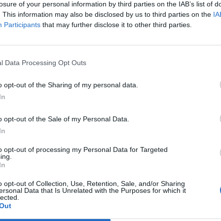
ascorso dalla scadenza del vecchio
losure of your personal information by third parties on the IAB’s list of
a cifra fissata è di 320 euro, che verranno
. This information may also be disclosed by us to third parties on the
IA
Participants
that may further disclose it to other third parties.
 tranche: 160 euro a febbraio 2006 e altri
o di quest'anno. Per chi non ha secondo
 euro. Una seconda una tantum,
e ed annuale, di 130 euro, è stata
l Data Processing Opt Outs
i lavoratori che non dispongono di
ne di secondo livello, cioè aziendale o
o opt-out of the Sharing of my personal data.
. Si tratta di una somma che si riferisca al
In
 verrà erogata nel giugno 2007, con il
premio di risultato. È una formula
o opt-out of the Sale of my Personal Data.
, che quindi verrà ricontrattata di volta
In
non è quindi un provvedimento strutturale
to opt-out of processing my Personal Data for Targeted
. Sei mesi in più di contratto. Sei mesi in
ing.
rtura contrattuale. Questo l'allungamento
In
ra imprese e sindacati. Una commissione
o opt-out of Collection, Use, Retention, Sale, and/or Sharing
ilità e competitività. Una commissione
ersonal Data that Is Unrelated with the Purposes for which it
ffronterà la questione delle quote di
lected.
Out
nterinali e precari nelle aziende, per
la percentuale di utilizzo degli stessi. Se