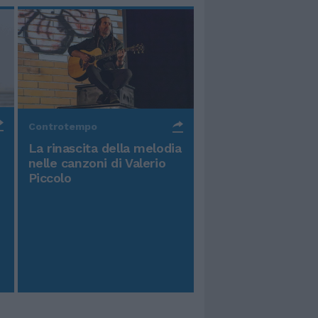
Controtempo
La rinascita della melodia
nelle canzoni di Valerio
Piccolo