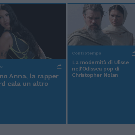
Controtempo
La modernità di Ulisse
po
nell'Odissea pop di
Christopher Nolan
o Anna, la rapper
rd cala un altro