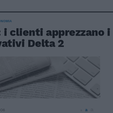
ONOMIA
 i clienti apprezzano i
ativi Delta 2
a
a
006
a