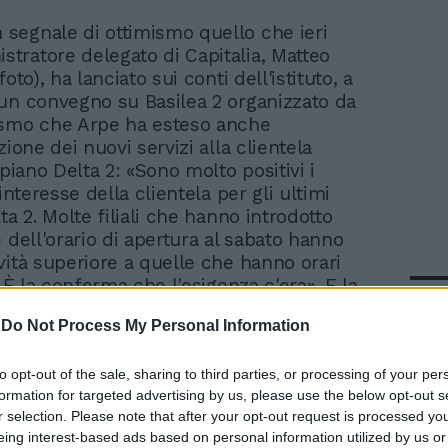
n segnale di ottimismo quello che ieri
istratore delegato di Capitalia, Matteo
foto), ha lanciato sui conti dell'istituto, a
un convegno su Basilea 2 organizzato da
ismo che Arpe ha esteso anche
zione dei nuovi servizi alla clientela
 piano Delta 2: «Sono molto positivi i
 interesse della clientela per gli ultimi
ta 2. Molte filiali che hanno introdotto
 dell'orario di apertura al sabato hanno
vità superiore a quelle che hanno orari
. È la conferma che l'esigenza c'era». E la
In 
 pubblico è evidente. I servizi innovativi,
-
Do Not Process My Personal Information
to Arpe, «hanno avuto tassi di incremento
80% in poche settimane».
to opt-out of the sale, sharing to third parties, or processing of your per
formation for targeted advertising by us, please use the below opt-out s
r selection. Please note that after your opt-out request is processed y
eing interest-based ads based on personal information utilized by us or