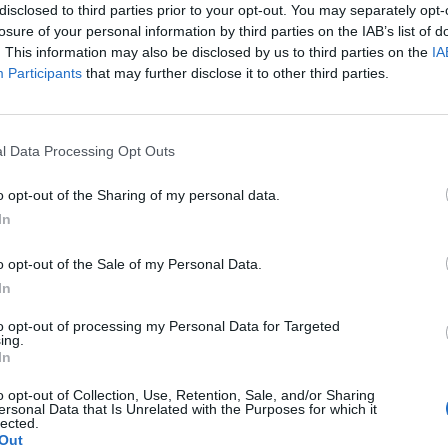
disclosed to third parties prior to your opt-out. You may separately opt-
losure of your personal information by third parties on the IAB’s list of
. This information may also be disclosed by us to third parties on the
IA
Participants
that may further disclose it to other third parties.
Le
da
l Data Processing Opt Outs
Rudy Giuliani a Come States?
Le
Trump, Meloni e la strategia
o opt-out of the Sharing of my personal data.
americana
In
o opt-out of the Sale of my Personal Data.
In
to opt-out of processing my Personal Data for Targeted
ing.
In
o opt-out of Collection, Use, Retention, Sale, and/or Sharing
ersonal Data that Is Unrelated with the Purposes for which it
lected.
Out