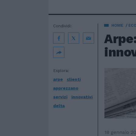
HOME
EC
Condividi:
Arpe:
innov
Esplora:
arpe
clienti
apprezzano
servizi
innovativi
delta
18 gennaio 2