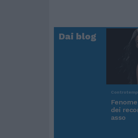
Dai blog
Controtem
Fenomen
dei reco
asso