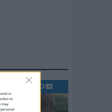
evidenza
sonal or
ection to
ou may
 personal