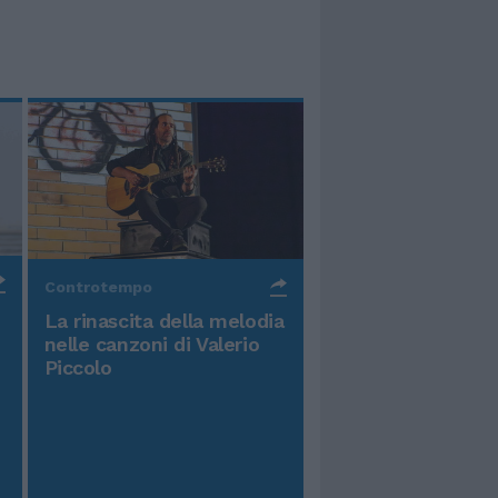
Controtempo
La rinascita della melodia
nelle canzoni di Valerio
Piccolo