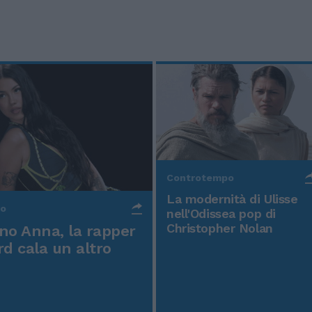
Controtempo
La modernità di Ulisse
po
nell'Odissea pop di
Christopher Nolan
o Anna, la rapper
rd cala un altro