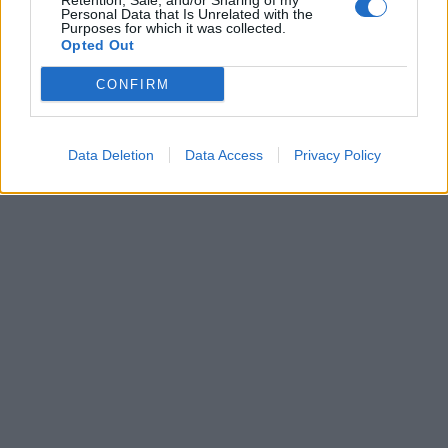
Retention, Sale, and/or Sharing of my
00:00
01:16
Personal Data that Is Unrelated with the
Purposes for which it was collected.
Opted Out
Leonardo Maria Del Vecchio dall'ex compagna
in ospedale. Le dichiarazioni ai giornalisti
CONFIRM
Data Deletion
Data Access
Privacy Policy