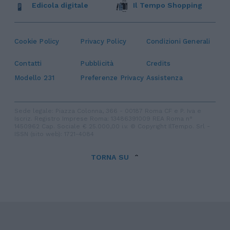
Edicola digitale
Il Tempo Shopping
Cookie Policy
Privacy Policy
Condizioni Generali
Contatti
Pubblicità
Credits
Modello 231
Preferenze Privacy
Assistenza
Sede legale: Piazza Colonna, 366 - 00187 Roma CF e P. Iva e
Iscriz. Registro Imprese Roma: 13486391009 REA Roma n°
1450962 Cap. Sociale € 25.000,00 i.v. © Copyright IlTempo. Srl -
ISSN (sito web): 1721-4084
TORNA SU