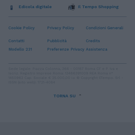
Edicola digitale
Il Tempo Shopping
Cookie Policy
Privacy Policy
Condizioni Generali
Contatti
Pubblicità
Credits
Modello 231
Preferenze Privacy
Assistenza
Sede legale: Piazza Colonna, 366 - 00187 Roma CF e P. Iva e
Iscriz. Registro Imprese Roma: 13486391009 REA Roma n°
1450962 Cap. Sociale € 25.000,00 i.v. © Copyright IlTempo. Srl -
ISSN (sito web): 1721-4084
TORNA SU