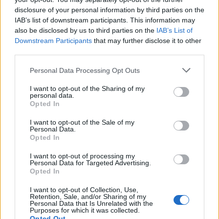
disclosure of your personal information by third parties on the
IAB’s list of downstream participants. This information may
also be disclosed by us to third parties on the
IAB’s List of
Downstream Participants
that may further disclose it to other
third parties.
Personal Data Processing Opt Outs
I want to opt-out of the Sharing of my
personal data.
Opted In
I want to opt-out of the Sale of my
Personal Data.
Opted In
I want to opt-out of processing my
Personal Data for Targeted Advertising.
Opted In
00:00
01:16
I want to opt-out of Collection, Use,
Retention, Sale, and/or Sharing of my
Leonardo Maria Del Vecchio dall'ex compagna
Personal Data that Is Unrelated with the
Purposes for which it was collected.
in ospedale. Le dichiarazioni ai giornalisti
Opted Out