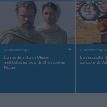
Controtempo
Controtempo
La modernità di Ulisse
La rinascita 
nell'Odissea pop di Christopher
canzoni di Va
Nolan