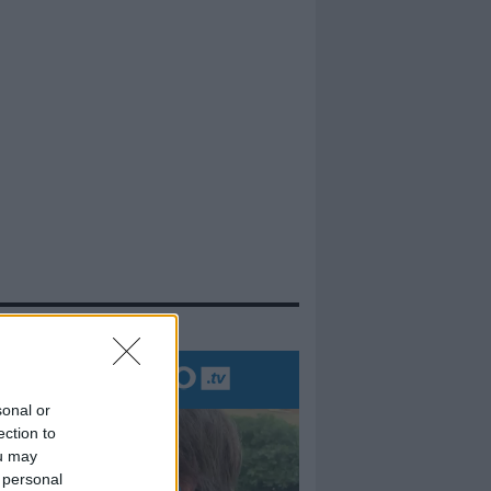
evidenza
sonal or
ection to
ou may
 personal