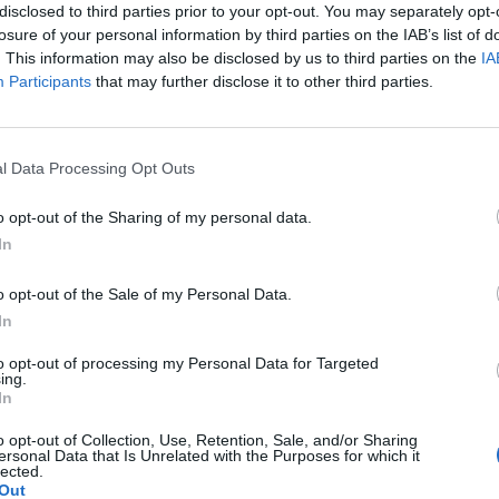
disclosed to third parties prior to your opt-out. You may separately opt-
losure of your personal information by third parties on the IAB’s list of
. This information may also be disclosed by us to third parties on the
IA
Participants
that may further disclose it to other third parties.
Le
da
l Data Processing Opt Outs
Rudy Giuliani a Come States?
Le
Trump, Meloni e la strategia
o opt-out of the Sharing of my personal data.
americana
In
o opt-out of the Sale of my Personal Data.
In
to opt-out of processing my Personal Data for Targeted
ing.
In
o opt-out of Collection, Use, Retention, Sale, and/or Sharing
ersonal Data that Is Unrelated with the Purposes for which it
lected.
Out