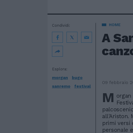
HOME
Condividi:
A Sa
canzo
Esplora:
morgan
bugo
09 febbraio 
sanremo
festival
M
organ 
Festiv
palcoscenic
all'Ariston.
primi versi
personale e 