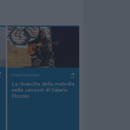
Controtempo
La rinascita della melodia
nelle canzoni di Valerio
Piccolo