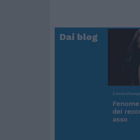
Dai blog
Controtem
Fenomen
dei reco
asso