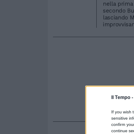
nella prima
secondo Bug
lasciando M
improvvisa
Il Tempo 
If you wish 
sensitive in
confirm you
continue se