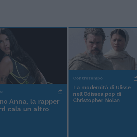
Controtempo
La modernità di Ulisse
po
nell'Odissea pop di
Christopher Nolan
o Anna, la rapper
rd cala un altro