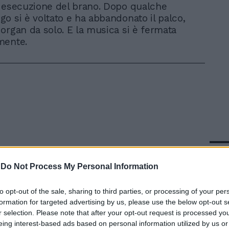
 esecuzione del brano. Dopo qualche
o si è voltato e ha abbandonato il palco,
organ da solo. E la musica si è fermata
mente.
In 
-
Do Not Process My Personal Information
to opt-out of the sale, sharing to third parties, or processing of your per
formation for targeted advertising by us, please use the below opt-out s
r selection. Please note that after your opt-out request is processed y
eing interest-based ads based on personal information utilized by us or