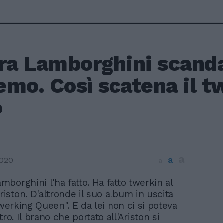
tra Lamborghini scanda
mo. Così scatena il t
o
a
a
2020
a
amborghini l'ha fatto. Ha fatto twerkin al
riston. D'altronde il suo album in uscita
Twerking Queen". E da lei non ci si poteva
tro. Il brano che portato all'Ariston si