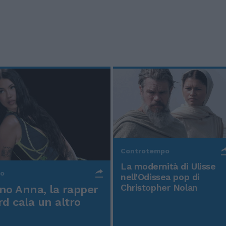
Controtempo
La modernità di Ulisse
po
nell'Odissea pop di
Christopher Nolan
o Anna, la rapper
rd cala un altro