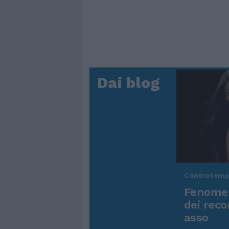
Dai blog
Controtem
Fenomen
dei reco
asso