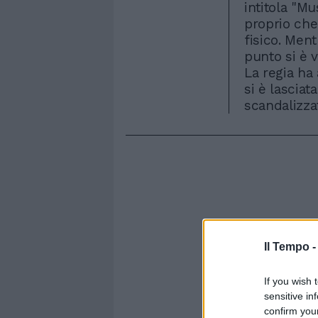
intitola "M
proprio che
fisico. Ment
punto si è v
La regia ha
si è lascia
scandalizzat
Il Tempo 
If you wish 
sensitive in
confirm you