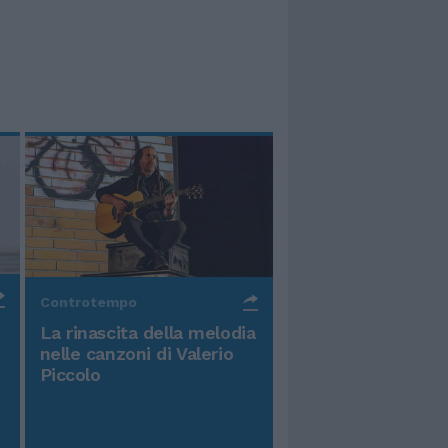
Controtempo
La rinascita della melodia
nelle canzoni di Valerio
Piccolo