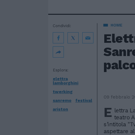
HOME
Condividi:
Elet
Sanre
palc
Esplora:
elettra
lamborghini
twerking
09 febbraio 
sanremo
festival
E
ariston
lettra L
teatro A
s'intitola "
aspettare al