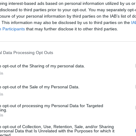
eing interest-based ads based on personal information utilized by us or
disclosed to third parties prior to your opt-out. You may separately opt-
losure of your personal information by third parties on the IAB’s list of
. This information may also be disclosed by us to third parties on the
IA
Participants
that may further disclose it to other third parties.
Le
l Data Processing Opt Outs
da
Rudy Giuliani a Come States?
Le
o opt-out of the Sharing of my personal data.
Trump, Meloni e la strategia
In
americana
o opt-out of the Sale of my Personal Data.
In
to opt-out of processing my Personal Data for Targeted
ing.
In
o opt-out of Collection, Use, Retention, Sale, and/or Sharing
ersonal Data that Is Unrelated with the Purposes for which it
lected.