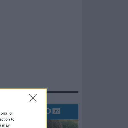
evidenza
sonal or
ection to
ou may