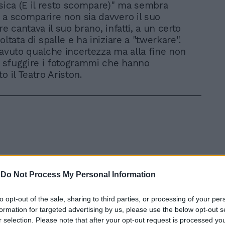
usica (E il resto scompare)" ma sembra
 a scomparire non sia davvero il suo
re cantava il suo brano, infatti, a un certo
oltata di spalle e ha iniziare a "twerkare".
 avuto qualche incertezza ma alla fine non
ta sfuggire i fotogrammi che hanno
o il Teatro Ariston.
In 
-
Do Not Process My Personal Information
to opt-out of the sale, sharing to third parties, or processing of your per
formation for targeted advertising by us, please use the below opt-out s
r selection. Please note that after your opt-out request is processed y