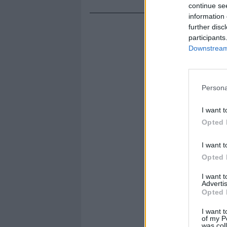
continue se
information 
further disc
participants
Downstream 
Persona
I want t
Opted 
I want t
Opted 
I want 
Advertis
Opted 
I want t
of my P
was col