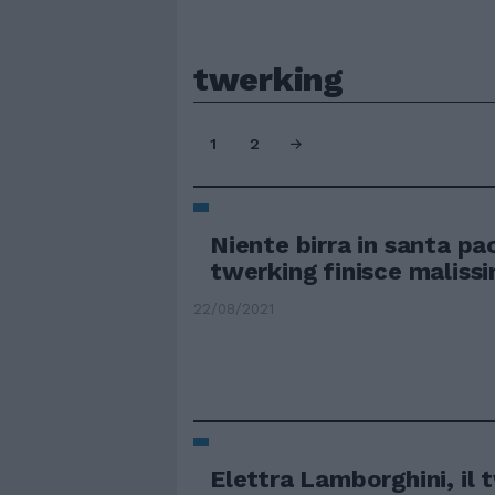
twerking
1
2
Niente birra in santa pac
twerking finisce maliss
22/08/2021
Elettra Lamborghini, il 