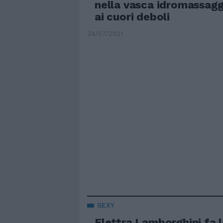
nella vasca idromassagg
ai cuori deboli
24/07/2021
SEXY
Elettra Lamborghini fa l