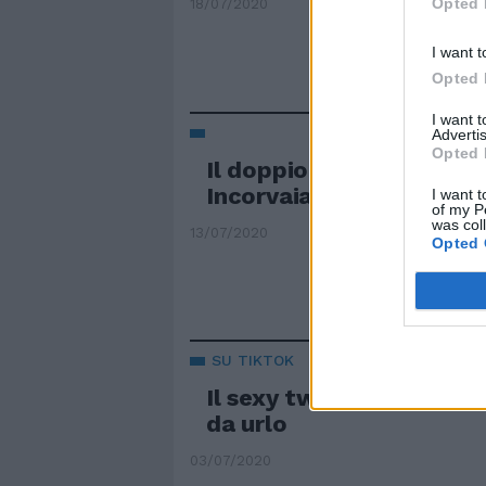
Opted 
18/07/2020
I want t
Opted 
I want 
Advertis
Opted 
Il doppio twerking sexy 
Incorvaia è da infarto
I want t
of my P
was col
13/07/2020
Opted 
SU TIKTOK
Il sexy twerking di Anna
da urlo
03/07/2020