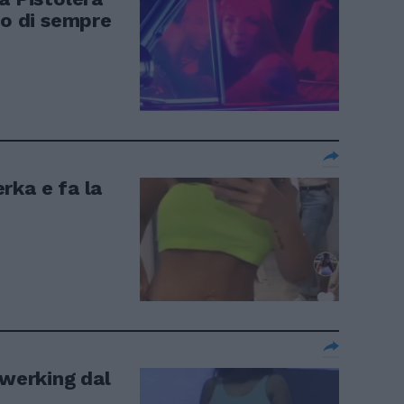
to di sempre
rka e fa la
twerking dal