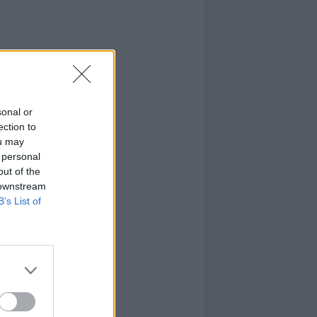
sonal or
ection to
ou may
 personal
out of the
 downstream
B’s List of