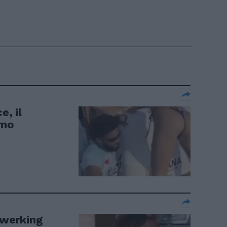
e, il
imo
twerking