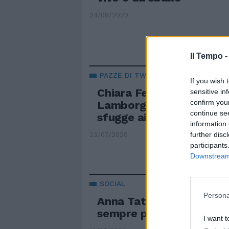
24/08/2020
Il Tempo 
PAZZE DI TWERKING
If you wish 
Chiara Ferragni imita El
sensitive in
confirm you
Lamborghini. Ma il truc
continue se
sfugge ai fan
information 
further disc
23/07/2020
participants
Downstream 
SOCIAL
Persona
Anna Tatangelo, i suoi b
sempre più sexy
I want t