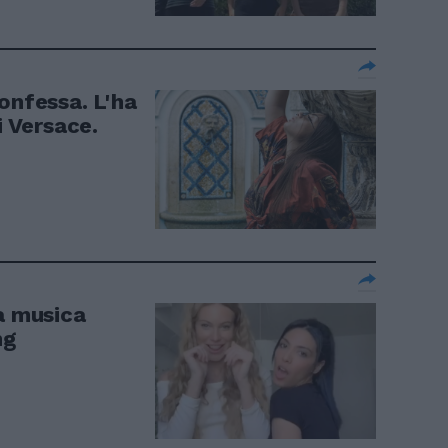
onfessa. L'ha
i Versace.
a musica
ng