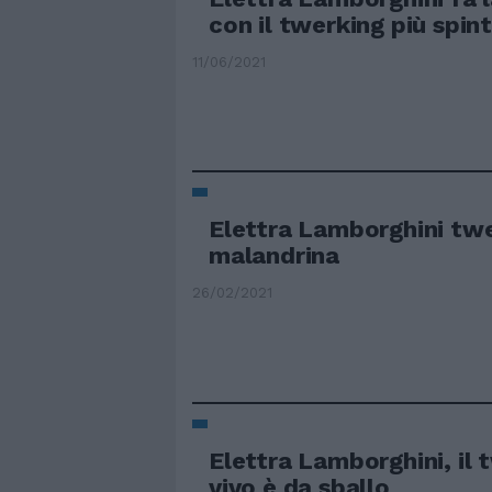
con il twerking più spin
11/06/2021
Elettra Lamborghini twe
malandrina
26/02/2021
Elettra Lamborghini, il 
vivo è da sballo