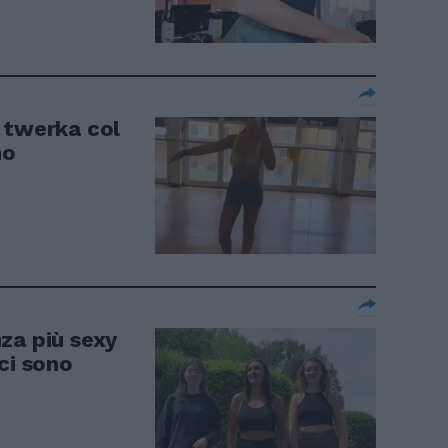
 twerka col
no
za più sexy
ci sono