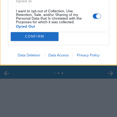
Opted In
I want to opt-out of Collection, Use,
Retention, Sale, and/or Sharing of my
Personal Data that Is Unrelated with the
Purposes for which it was collected.
Opted Out
00:00
01:16
CONFIRM
Leonardo Maria Del Vecchio dall'ex compagna
in ospedale. Le dichiarazioni ai giornalisti
Data Deletion
Data Access
Privacy Policy