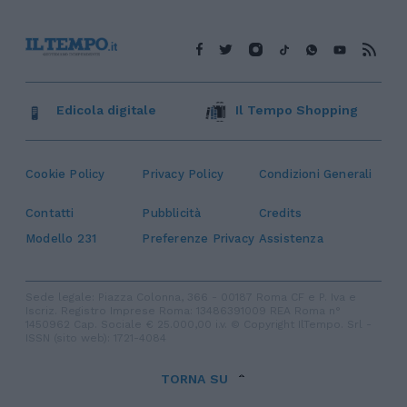
Edicola digitale
Il Tempo Shopping
Cookie Policy
Privacy Policy
Condizioni Generali
Contatti
Pubblicità
Credits
Modello 231
Preferenze Privacy
Assistenza
Sede legale: Piazza Colonna, 366 - 00187 Roma CF e P. Iva e
Iscriz. Registro Imprese Roma: 13486391009 REA Roma n°
1450962 Cap. Sociale € 25.000,00 i.v. © Copyright IlTempo. Srl -
ISSN (sito web): 1721-4084
TORNA SU