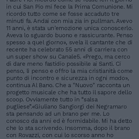
in cui San Pio mi fece la Prima Comunione. Mi
ricordo tutto come se fosse accaduto tre
minuti fa. Andai con mia zia in pullman. Avevo
11 anni, è stata un'emozione unica conoscerlo.
Aveva lo sguardo buono e rassicurante. Penso
spesso a quel giorno», svela il cantante che di
recente ha celebrato 55 anni di carriera con
un super show su Canale5. «Prego, ma cerco
di dare meno fastidio possibile ai Santi. Ci
penso, li penso e offro la mia cristianità come
punto di incontro e sicurezza in ogni modo»,
continua Al Bano. Che a "Nuovo" racconta un
progetto musicale che ha tutto il sapore dello
scoop. Ovviamente tutto in “salsa
pugliese”.«Giuliano Sangiorgi dei Negramaro
sta pensando ad un brano per me. Lo
conosco da anni ed è formidabile. Mi ha detto
che lo sta scrivendo. Insomma, dopo il brano
con Rovazzi, con cui lo scorso anno ho