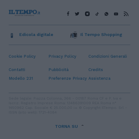
Edicola digitale
Il Tempo Shopping
Cookie Policy
Privacy Policy
Condizioni Generali
Contatti
Pubblicità
Credits
Modello 231
Preferenze Privacy
Assistenza
Sede legale: Piazza Colonna, 366 - 00187 Roma CF e P. Iva e
Iscriz. Registro Imprese Roma: 13486391009 REA Roma n°
1450962 Cap. Sociale € 25.000,00 i.v. © Copyright IlTempo. Srl -
ISSN (sito web): 1721-4084
TORNA SU