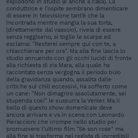
esplodono in studio (e anche a casa). La
conduttrice e l'ospite sembrano dimenticare
di essere in televisione tant'è che la
Incontrada mentre mangia la sua torta,
(direttamente dal vassoio), rivela di essere
senza reggiseno, si toglie le scarpe ed
esclama: "Resterei sempre qui con te, a
chiacchierare per ore". Ma alla fine lascia lo
studio annuendo con gli occhi lucidi di fronte
alla richiesta di zia Mara, alla quale ha
raccontato senza vergogna il periodo buio
della gravidanza quando, assalita dalle
critiche sui chili eccessivi, ha sofferto come
un cane: "Non dimagrire assolutamente, sei
stupenda così" le sussurra la Venier. Ma il
bello di questo show domenicale deve
ancora arrivare e va in scena con Leonardo
Pieraccioni che irrompe nello studio per
promuovere l'ultimo film "Se son rose" ma
alla fine si trasforma nel regista di incredibili