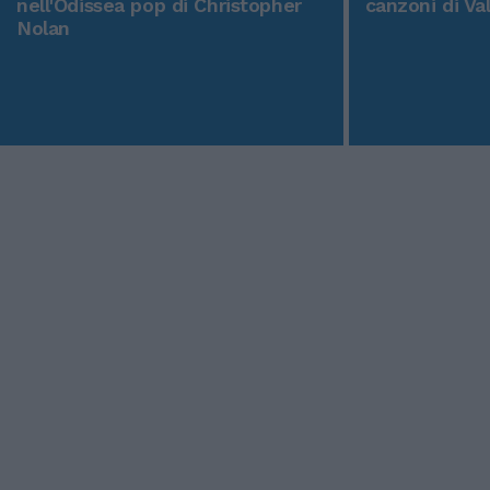
nell'Odissea pop di Christopher
canzoni di Va
Nolan