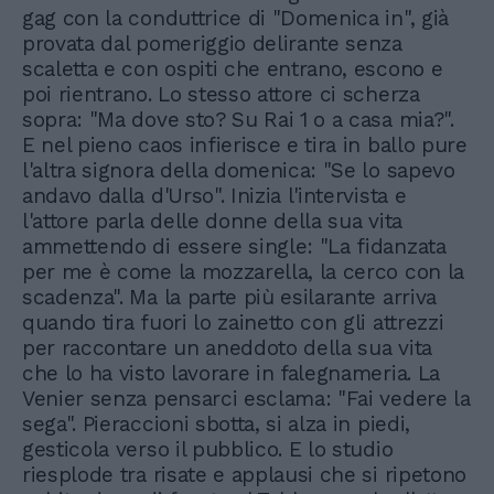
gag con la conduttrice di "Domenica in", già
provata dal pomeriggio delirante senza
scaletta e con ospiti che entrano, escono e
poi rientrano. Lo stesso attore ci scherza
sopra: "Ma dove sto? Su Rai 1 o a casa mia?".
E nel pieno caos infierisce e tira in ballo pure
l'altra signora della domenica: "Se lo sapevo
andavo dalla d'Urso". Inizia l'intervista e
l'attore parla delle donne della sua vita
ammettendo di essere single: "La fidanzata
per me è come la mozzarella, la cerco con la
scadenza". Ma la parte più esilarante arriva
quando tira fuori lo zainetto con gli attrezzi
per raccontare un aneddoto della sua vita
che lo ha visto lavorare in falegnameria. La
Venier senza pensarci esclama: "Fai vedere la
sega". Pieraccioni sbotta, si alza in piedi,
gesticola verso il pubblico. E lo studio
riesplode tra risate e applausi che si ripetono