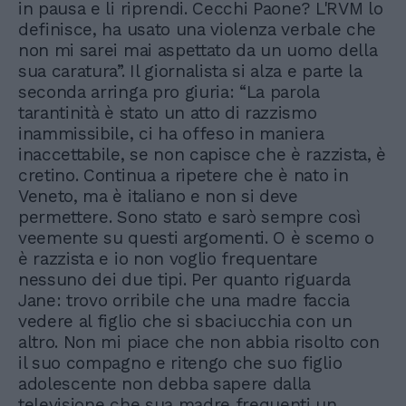
in pausa e li riprendi. Cecchi Paone? L'RVM lo
definisce, ha usato una violenza verbale che
non mi sarei mai aspettato da un uomo della
sua caratura”. Il giornalista si alza e parte la
seconda arringa pro giuria: “La parola
tarantinità è stato un atto di razzismo
inammissibile, ci ha offeso in maniera
inaccettabile, se non capisce che è razzista, è
cretino. Continua a ripetere che è nato in
Veneto, ma è italiano e non si deve
permettere. Sono stato e sarò sempre così
veemente su questi argomenti. O è scemo o
è razzista e io non voglio frequentare
nessuno dei due tipi. Per quanto riguarda
Jane: trovo orribile che una madre faccia
vedere al figlio che si sbaciucchia con un
altro. Non mi piace che non abbia risolto con
il suo compagno e ritengo che suo figlio
adolescente non debba sapere dalla
televisione che sua madre frequenti un