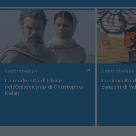
Controtempo
Controtempo
La modernità di Ulisse
La rinascita 
nell'Odissea pop di Christopher
canzoni di Va
Nolan