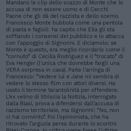
Mandano le clip dello scazzo di Monte che lo
accusa di non essere uomo e di Cecchi
Paone che gli dà del razzista e dello scemo.
Francesco Monte bubbola come una pentola
di pasta e fagioli: ha capito che Elia gli sta
soffiando i consensi del pubblico e lo attacca
con l'appoggio di Signorini. E diciamolo: se
Monte è questo, era meglio ricordarlo come il
“cornuto” di Cecilia Rodriguez e il “trocato” di
Eva Henger (l'unica che dovrebbe fargli una
VERA sorpresa in casa). Parte l'arringa di
Francesco: “Vedere lui e Jane mi sembra di
vedere lo stesso film con attori diversi. Ha
usato il termine tarantolinità per offendere.
L'ex velino di Striscia la Notizia, interrogato
dalla Blasi, prova a difendersi dall'accusa di
razzismo territoriale, ma Signorini: “No, non
ci hai convinto”. Poi l'opinionista, che ha
ritrovato l'arguzia persa durante lo scontro
Blasi-Corona, lo critica come fosse l'ultima