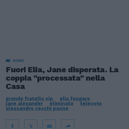
HOME
Fuori Elia, Jane disperata. La
coppia "processata" nella
Casa
grande fratello vip
elia fongaro
jane alexander
eliminato
televoto
alessandro cecchi paone