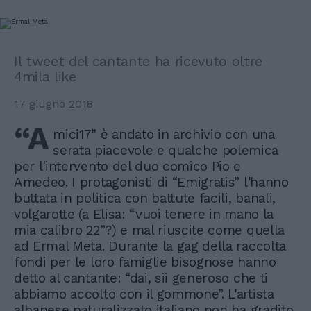
Il tweet del cantante ha ricevuto oltre
4mila like
17 giugno 2018
“A
mici17” è andato in archivio con una
serata piacevole e qualche polemica
per l'intervento del duo comico Pio e
Amedeo. I protagonisti di “Emigratis” l'hanno
buttata in politica con battute facili, banali,
volgarotte (a Elisa: “vuoi tenere in mano la
mia calibro 22”?) e mal riuscite come quella
ad Ermal Meta. Durante la gag della raccolta
fondi per le loro famiglie bisognose hanno
detto al cantante: “dai, sii generoso che ti
abbiamo accolto con il gommone”. L'artista
albanese naturalizzato italiano non ha gradito