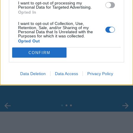
I want to opt-out of processing my
Personal Data for Targeted Advertising.
Opted In
I want to opt-out of Collection, Use,
Retention, Sale, and/or Sharing of my
Personal Data that Is Unrelated with the
Purposes for which it was collected.
Opted Out
CONFIRM
00:00
01:16
Leonardo Maria Del Vecchio dall'ex compagna
Data Deletion
Data Access
Privacy Policy
in ospedale. Le dichiarazioni ai giornalisti