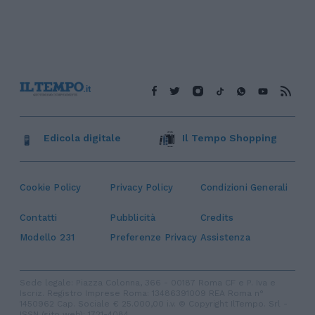
Edicola digitale
Il Tempo Shopping
Cookie Policy
Privacy Policy
Condizioni Generali
Contatti
Pubblicità
Credits
Modello 231
Preferenze Privacy
Assistenza
Sede legale: Piazza Colonna, 366 - 00187 Roma CF e P. Iva e
Iscriz. Registro Imprese Roma: 13486391009 REA Roma n°
1450962 Cap. Sociale € 25.000,00 i.v. © Copyright IlTempo. Srl -
ISSN (sito web): 1721-4084