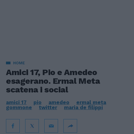
HOME
Amici 17, Pio e Amedeo
esagerano. Ermal Meta
scatena i social
amici 17
pio
amedeo
ermal meta
gommone
twitter
maria de filippi