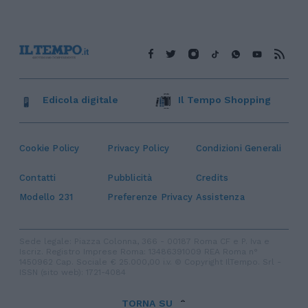
Edicola digitale
Il Tempo Shopping
Cookie Policy
Privacy Policy
Condizioni Generali
Contatti
Pubblicità
Credits
Modello 231
Preferenze Privacy
Assistenza
Sede legale: Piazza Colonna, 366 - 00187 Roma CF e P. Iva e
Iscriz. Registro Imprese Roma: 13486391009 REA Roma n°
1450962 Cap. Sociale € 25.000,00 i.v. © Copyright IlTempo. Srl -
ISSN (sito web): 1721-4084
TORNA SU