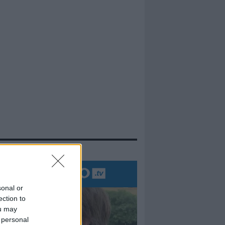
evidenza
sonal or
ection to
ou may
 personal