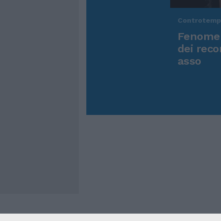
Controtem
Fenomen
dei reco
asso
Cookie Policy
Privacy Pol