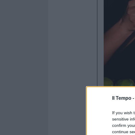
Il Tempo 
If you wish 
sensitive in
Con Giorgio
confirm you
Edoardo De 
continue se
tappa del 