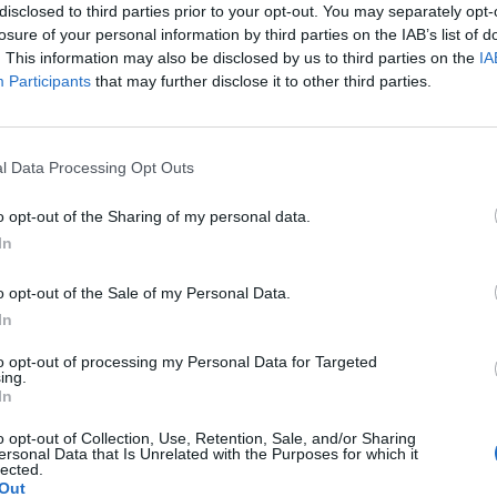
disclosed to third parties prior to your opt-out. You may separately opt-
a
losure of your personal information by third parties on the IAB’s list of
a
3
a
. This information may also be disclosed by us to third parties on the
IA
Participants
that may further disclose it to other third parties.
Luisa Ranieri, Giorgio Colangeli, Giacomo
ico, Edoardo De Angelis, Massimiliano
Le
tori e i registi ospiti domani, al Cinema
da
Roma per la tappa del 'Titano CineTour', la
l Data Processing Opt Outs
Rudy Giuliani a Come States?
Le
 cinema itinerante che porta nei principali
Trump, Meloni e la strategia
iani una selezione di film della prima
o opt-out of the Sharing of my personal data.
americana
 San Marino Film Festival, con l'obiettivo
In
a distribuzione alternativa e dare visibilità
i giovani registi emergenti. La rassegna
o opt-out of the Sale of my Personal Data.
di cinema proseguirà poi a Treviso e San
In
ngresso libero, si parte alle 18, con il
to opt-out of processing my Personal Data for Targeted
gio "Pizza Verdi" di Gary Nadeau sulla
ing.
a di una pizza a domicilio a New York. A
In
roiezione del film "Il Mundial
o opt-out of Collection, Use, Retention, Sale, and/or Sharing
" dei registi Lorenzo Garzella e Filippo
ersonal Data that Is Unrelated with the Purposes for which it
lected.
ulle vicende del Mondiale di Calcio del
Out