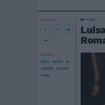
HOME
Condividi:
Luisa
Rom
Esplora:
luisa
ranieri
al
cinema
farnese
roma