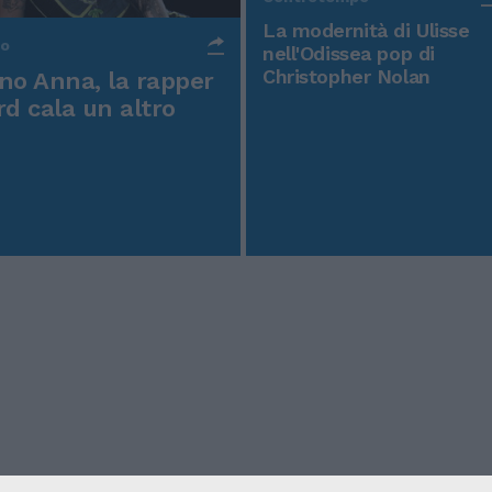
La modernità di Ulisse
po
nell'Odissea pop di
Christopher Nolan
o Anna, la rapper
rd cala un altro
icy
Condizioni Generali