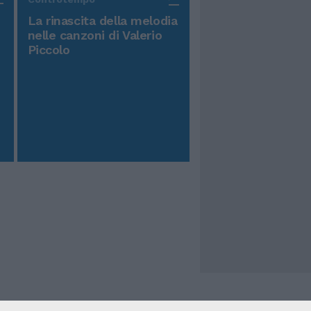
La rinascita della melodia
nelle canzoni di Valerio
Piccolo