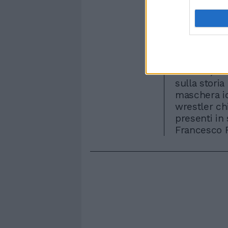
1942 in Pat
ufficiali de
nella leggen
fine proiezi
una degusta
Alle 21 sarà
Mainetti, il
sulla stori
maschera id
wrestler chi
presenti in
Francesco F