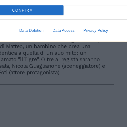
agonia, mai riconosciuto dagli organi
llo sport e rimasto per decenni avvolto
CONFIRM
da. I registi incontreranno il pubblico a
one. Alle ore 20 sarà offerto al pubblico
zione di vini del consorzio di San Marino.
Data Deletion
Data Access
Privacy Policy
 proiettato "Tiger Boy" del regista Gabriele
 corto vincitore dei Nastri D'Argento 2013,
a di Matteo, un bambino che crea una
entica a quella di un suo mito: un
amato "il Tigre". Oltre al regista saranno
 sala, Nicola Guaglianone (sceneggiatore) e
oti (attore protagonista)