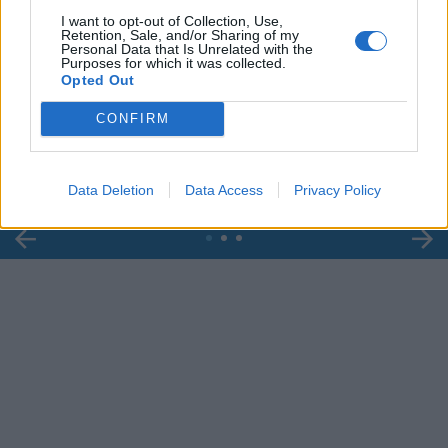
I want to opt-out of Collection, Use,
Retention, Sale, and/or Sharing of my
Personal Data that Is Unrelated with the
Purposes for which it was collected.
00:00
01:16
Opted Out
CONFIRM
Leonardo Maria Del Vecchio dall'ex compagna
in ospedale. Le dichiarazioni ai giornalisti
Data Deletion
Data Access
Privacy Policy