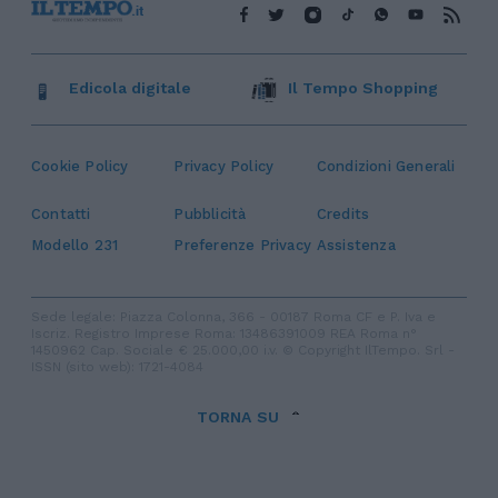
Edicola digitale
Il Tempo Shopping
Cookie Policy
Privacy Policy
Condizioni Generali
Contatti
Pubblicità
Credits
Modello 231
Preferenze Privacy
Assistenza
Sede legale: Piazza Colonna, 366 - 00187 Roma CF e P. Iva e
Iscriz. Registro Imprese Roma: 13486391009 REA Roma n°
1450962 Cap. Sociale € 25.000,00 i.v. © Copyright IlTempo. Srl -
ISSN (sito web): 1721-4084
TORNA SU