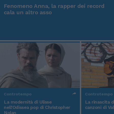
Fenomeno Anna, la rapper dei record
cala un altro asso
Controtempo
Controtempo
La modernità di Ulisse
La rinascita 
nell'Odissea pop di Christopher
canzoni di Va
Nolan