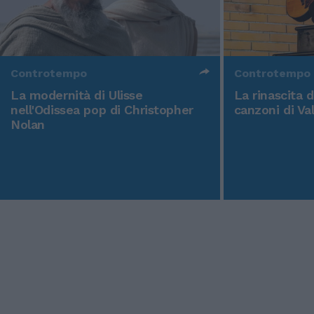
Controtempo
Controtempo
La modernità di Ulisse
La rinascita 
nell'Odissea pop di Christopher
canzoni di Va
Nolan