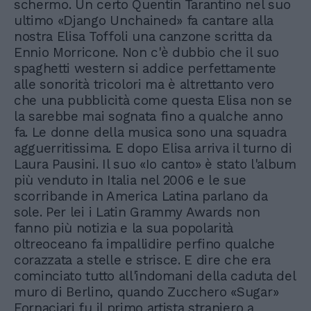
schermo. Un certo Quentin Tarantino nel suo
ultimo «Django Unchained» fa cantare alla
nostra Elisa Toffoli una canzone scritta da
Ennio Morricone. Non c'è dubbio che il suo
spaghetti western si addice perfettamente
alle sonorità tricolori ma è altrettanto vero
che una pubblicità come questa Elisa non se
la sarebbe mai sognata fino a qualche anno
fa. Le donne della musica sono una squadra
agguerritissima. E dopo Elisa arriva il turno di
Laura Pausini. Il suo «Io canto» è stato l'album
più venduto in Italia nel 2006 e le sue
scorribande in America Latina parlano da
sole. Per lei i Latin Grammy Awards non
fanno più notizia e la sua popolarità
oltreoceano fa impallidire perfino qualche
corazzata a stelle e strisce. E dire che era
cominciato tutto all'indomani della caduta del
muro di Berlino, quando Zucchero «Sugar»
Fornaciari fu il primo artista straniero a