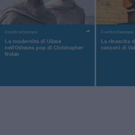
Controtempo
Controtempo
La modernità di Ulisse
La rinascita 
nell'Odissea pop di Christopher
canzoni di Va
Nolan