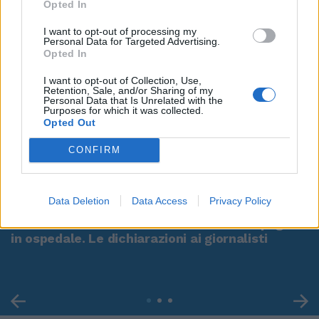
Opted In
I want to opt-out of processing my
Personal Data for Targeted Advertising.
Opted In
I want to opt-out of Collection, Use,
Retention, Sale, and/or Sharing of my
Personal Data that Is Unrelated with the
Purposes for which it was collected.
Opted Out
CONFIRM
00:00
01:16
Data Deletion
Data Access
Privacy Policy
Leonardo Maria Del Vecchio dall'ex compagna
in ospedale. Le dichiarazioni ai giornalisti