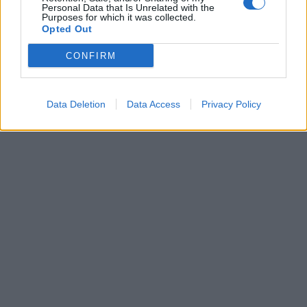
00:00
01:16
Personal Data that Is Unrelated with the
Purposes for which it was collected.
Opted Out
Leonardo Maria Del Vecchio dall'ex compagna
in ospedale. Le dichiarazioni ai giornalisti
CONFIRM
Data Deletion
Data Access
Privacy Policy